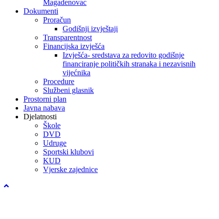
Magadenovac
Dokumenti
Proračun
Godišnji izvještaji
Transparentnost
Financijska izvješća
Izvješća- sredstava za redovito godišnje
financiranje političkih stranaka i nezavisnih
vijećnika
Procedure
Službeni glasnik
Prostorni plan
Javna nabava
Djelatnosti
Škole
DVD
Udruge
Sportski klubovi
KUD
Vjerske zajednice