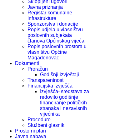
Sklopljeni ugovori
Javna priznanja
Registar komunalne
infrastrukture
Sponzorstva i donacije
Popis udjela u vlasništvu
poslovnih subjekata
članova Općinskog vijeća
Popis poslovnih prostora u
vlasništvu Općine
Magadenovac
Dokumenti
Proračun
Godišnji izvještaji
Transparentnost
Financijska izvješća
Izvješća- sredstava za
redovito godišnje
financiranje političkih
stranaka i nezavisnih
vijećnika
Procedure
Službeni glasnik
Prostorni plan
Javna nabava