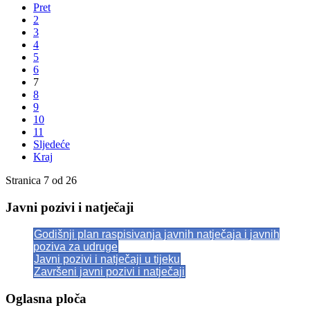
Pret
2
3
4
5
6
7
8
9
10
11
Sljedeće
Kraj
Stranica 7 od 26
Javni pozivi i natječaji
Godišnji plan raspisivanja javnih natječaja i javnih
poziva za udruge
Javni pozivi i natječaji u tijeku
Završeni javni pozivi i natječaji
Oglasna ploča