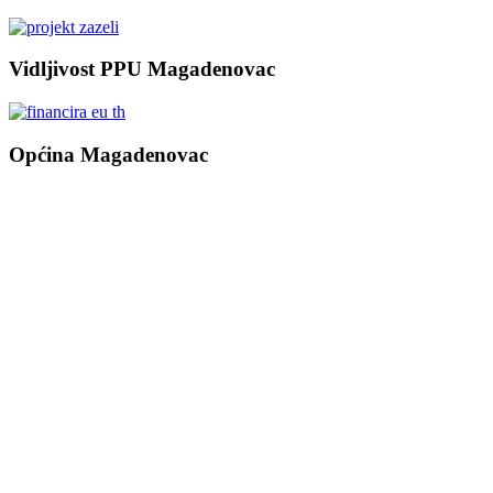
Vidljivost PPU Magadenovac
Općina Magadenovac
Školska 1
31542 Magadenovac
Hrvatska
email:
opcina.magadenovac@os.t-com.hr
Tel: +385 31 647 165