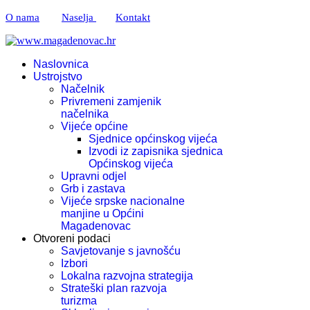
O nama
Naselja
Kontakt
Naslovnica
Ustrojstvo
Načelnik
Privremeni zamjenik
načelnika
Vijeće općine
Sjednice općinskog vijeća
Izvodi iz zapisnika sjednica
Općinskog vijeća
Upravni odjel
Grb i zastava
Vijeće srpske nacionalne
manjine u Općini
Magadenovac
Otvoreni podaci
Savjetovanje s javnošću
Izbori
Lokalna razvojna strategija
Strateški plan razvoja
turizma