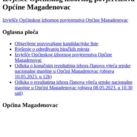
Općine Magadenovac
Izvješće Općinskog izbornog povjerenstva Općine Magadenovac
Oglasna ploča
Objavljene pravovaljane kandidacijske liste
Rješenje o određivanju biračkih mjesta
Izvješće Općinskog izbornog povjerenstva Općine
Magadenovac
Odluka o konačnim rezultatima izbora članova vijeća srpske
nacionalne manjine u Općini Magadenovac (objava
10.05.2023. u 12h)
Odluka o rezultatima izbora članova vijeća srpske nacionalne
manjine u Općini Magadenovac (objava 08.05.2023. u 10.30
sati)
Općina Magadenovac
Školska 1