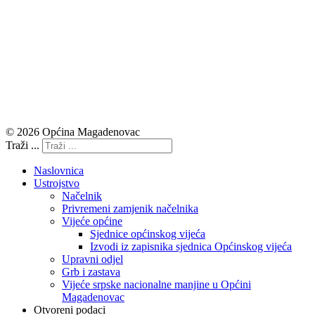
© 2026 Općina Magadenovac
Traži ...
Naslovnica
Ustrojstvo
Načelnik
Privremeni zamjenik načelnika
Vijeće općine
Sjednice općinskog vijeća
Izvodi iz zapisnika sjednica Općinskog vijeća
Upravni odjel
Grb i zastava
Vijeće srpske nacionalne manjine u Općini
Magadenovac
Otvoreni podaci