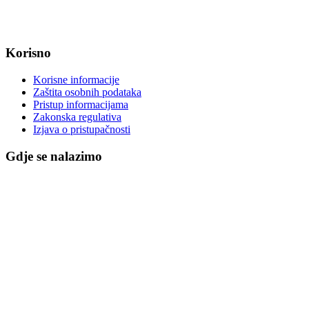
IBAN: HR8623400091857800008
Korisno
Korisne informacije
Zaštita osobnih podataka
Pristup informacijama
Zakonska regulativa
Izjava o pristupačnosti
Gdje se nalazimo