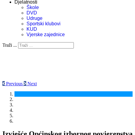
Djelatnosti
Škole
DVD
Udruge
Sportski klubovi
KUD
Vjerske zajednice
Traži ...
Previous
Next
Izvješće Općinskog izbornog povjerenstva