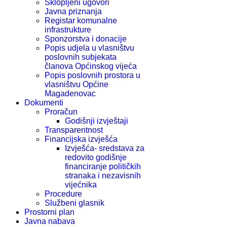
Sklopljeni ugovori
Javna priznanja
Registar komunalne
infrastrukture
Sponzorstva i donacije
Popis udjela u vlasništvu
poslovnih subjekata
članova Općinskog vijeća
Popis poslovnih prostora u
vlasništvu Općine
Magadenovac
Dokumenti
Proračun
Godišnji izvještaji
Transparentnost
Financijska izvješća
Izvješća- sredstava za
redovito godišnje
financiranje političkih
stranaka i nezavisnih
vijećnika
Procedure
Službeni glasnik
Prostorni plan
Javna nabava