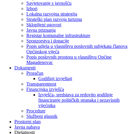
Savjetovanje s javnošću
Izbori
Lokalna razvojna strategija
Strateški plan razvoja turizma
Sklopljeni ugovori
Javna priznanja
Registar komunalne infrastrukture
Sponzorstva i donacije
Popis udjela u vlasništvu poslovnih subjekata članova
Općinskog vijeća
Popis poslovnih prostora u vlasništvu Općine
Magadenovac
Dokumenti
Proračun
Godišnji izvještaji
Transparentnost
Financijska izvješća
Izvješća- sredstava za redovito godišnje
financiranje političkih stranaka i nezavisnih
vijećnika
Procedure
Službeni glasnik
Prostorni plan
Javna nabava
Djelatnosti