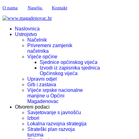
O nama
Naselja
Kontakt
Naslovnica
Ustrojstvo
Načelnik
Privremeni zamjenik
načelnika
Vijeće općine
Sjednice općinskog vijeća
Izvodi iz zapisnika sjednica
Općinskog vijeća
Upravni odjel
Grb i zastava
Vijeće srpske nacionalne
manjine u Općini
Magadenovac
Otvoreni podaci
Savjetovanje s javnošću
Izbori
Lokalna razvojna strategija
Strateški plan razvoja
turizma