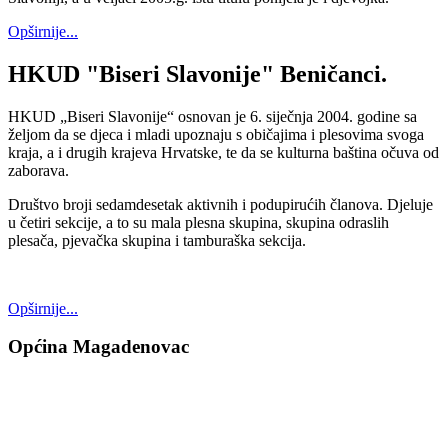
Opširnije...
HKUD "Biseri Slavonije" Beničanci.
HKUD „Biseri Slavonije“ osnovan je 6. siječnja 2004. godine sa
željom da se djeca i mladi upoznaju s običajima i plesovima svoga
kraja, a i drugih krajeva Hrvatske, te da se kulturna baština očuva od
zaborava.
Društvo broji sedamdesetak aktivnih i podupirućih članova. Djeluje
u četiri sekcije, a to su mala plesna skupina, skupina odraslih
plesača, pjevačka skupina i tamburaška sekcija.
Opširnije...
Općina Magadenovac
Školska 1