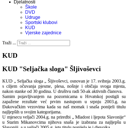
Djelatnosti
Škole
DVD
Udruge
Sportski klubovi
KUD
Vjerske zajednice
Traži ...
KUD
KUD "Seljačka sloga" Šljivoševci
KUD „ Seljačka sloga „ Šljivoševci, osnovan je 17. svibnja 2003.g.
s ciljem očuvanja pjesme, plesa, nošnje i običaja svoga mjesta,
nakon stanke od 30 godina. U društvu radi 50-ak aktivnih članova.
Samim pojavljivanjem na pozornicama u Hrvatskoj postigli su
zapažene rezultate već prvim nastupom u srpnju 2003.g. na
Đakovačkim vezovima kada su naš momak i snaša ponijeli titulu
najljepših u svojim kategorijama.
U mjesecu veljači 2004.g. na priredbi „ Mladost i ljepota Slavonije“
u Starim Mikanovcima njihova snaša je izabrana za najljepšu u
Slavoniji, a u veljači 2005.g. istu titulu ponijela je i djevojka.