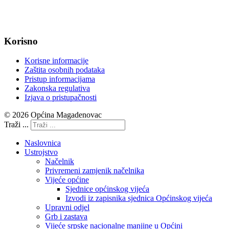
IBAN: HR8623400091857800008
Korisno
Korisne informacije
Zaštita osobnih podataka
Pristup informacijama
Zakonska regulativa
Izjava o pristupačnosti
© 2026 Općina Magadenovac
Traži ...
Naslovnica
Ustrojstvo
Načelnik
Privremeni zamjenik načelnika
Vijeće općine
Sjednice općinskog vijeća
Izvodi iz zapisnika sjednica Općinskog vijeća
Upravni odjel
Grb i zastava
Vijeće srpske nacionalne manjine u Općini