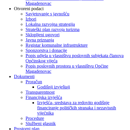
Magadenovac
Otvoreni podaci
Savjetovanje s javnošću
Izbori
Lokalna razvojna strategija
Strateški plan razvoja turizma
Sklopljeni ugovori
Javna priznanja
Registar komunalne infrastrukture
Sponzorstva i donacije
Popis udjela u vlasništvu poslovnih subjekata članova
Općinskog vijeća
Popis poslovnih prostora u vlasništvu Općine
Magadenovac
Dokumenti
Proračun
Godišnji izvještaji
Transparentnost
Financijska izvješća
Izvješća- sredstava za redovito godišnje
financiranje političkih stranaka i nezavisnih
vijećnika
Procedure
Službeni glasnik
Prostorni plan