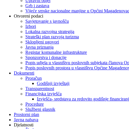
Upravni odjel
Grb i zastava
Vijeće srpske nacionalne manjine u Općini Magadenova
Otvoreni podaci
Savjetovanje s javnošću
Izbori
Lokalna razvojna strategija
Strateški plan razvoja turizma
Sklopljeni ugovori
Javna priznanja
Registar komunalne infrastrukture
Sponzorstva i donacije
Popis udjela u vlasništvu poslovnih subjekata članova O
Popis poslovnih prostora u vlasništvu Općine Magadeno
Dokumenti
Proračun
Godišnji izvještaji
Transparentnost
Financijska izvješća
Izvješća- sredstava za redovito godišnje financiranj
Procedure
Službeni glasnik
Prostorni plan
Javna nabava
Djelatnosti