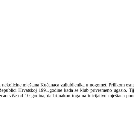
u nekolicine mještana Kućanaca zaljubljenika u nogomet. Prilikom osn
 Republici Hrvatskoj 1991.godine kada se klub privremeno ugasio. T
cao više od 10 godina, da bi nakon toga na inicijativu mještana p