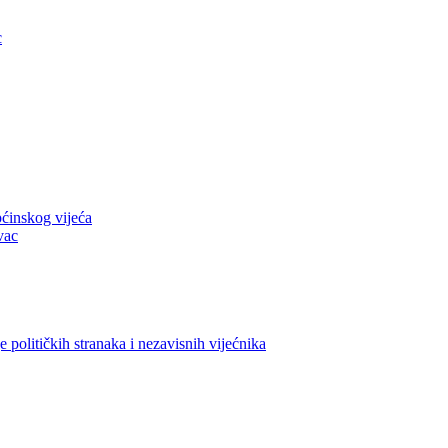
c
pćinskog vijeća
vac
e političkih stranaka i nezavisnih vijećnika