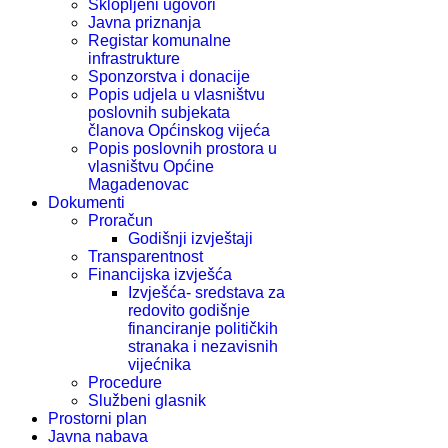
Sklopljeni ugovori
Javna priznanja
Registar komunalne
infrastrukture
Sponzorstva i donacije
Popis udjela u vlasništvu
poslovnih subjekata
članova Općinskog vijeća
Popis poslovnih prostora u
vlasništvu Općine
Magadenovac
Dokumenti
Proračun
Godišnji izvještaji
Transparentnost
Financijska izvješća
Izvješća- sredstava za
redovito godišnje
financiranje političkih
stranaka i nezavisnih
vijećnika
Procedure
Službeni glasnik
Prostorni plan
Javna nabava