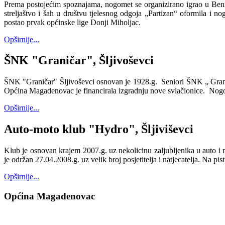
Prema postojećim spoznajama, nogomet se organizirano igrao u Benič
streljaštvo i šah u društvu tjelesnog odgoja „Partizan“ oformila i
postao prvak općinske lige Donji Miholjac.
Opširnije...
ŠNK "Graničar", Šljivoševci
ŠNK "Graničar" Šljivoševci osnovan je 1928.g. Seniori ŠNK „ Granič
Općina Magadenovac je financirala izgradnju nove svlačionice. Nogome
Opširnije...
Auto-moto klub "Hydro", Šljiviševci
Klub je osnovan krajem 2007.g. uz nekolicinu zaljubljenika u auto i mo
je održan 27.04.2008.g. uz velik broj posjetitelja i natjecatelja. Na pis
Opširnije...
Općina Magadenovac