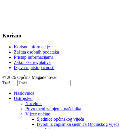
MB: 2680505
IBAN: HR8623400091857800008
Korisno
Korisne informacije
Zaštita osobnih podataka
Pristup informacijama
Zakonska regulativa
Izjava o pristupačnosti
© 2026 Općina Magadenovac
Traži ...
Naslovnica
Ustrojstvo
Načelnik
Privremeni zamjenik načelnika
Vijeće općine
Sjednice općinskog vijeća
Izvodi iz zapisnika sjednica Općinskog vijeća