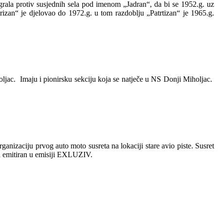
rala protiv susjednih sela pod imenom „Jadran“, da bi se 1952.g. uz
izan“ je djelovao do 1972.g. u tom razdoblju „Patrtizan“ je 1965.g.
jac. Imaju i pionirsku sekciju koja se natječe u NS Donji Miholjac.
ganizaciju prvog auto moto susreta na lokaciji stare avio piste. Susret
io i emitiran u emisiji EXLUZIV.