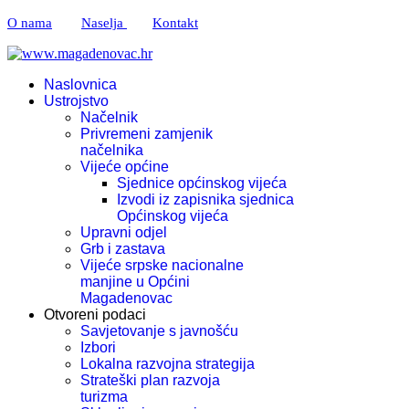
O nama
Naselja
Kontakt
Naslovnica
Ustrojstvo
Načelnik
Privremeni zamjenik
načelnika
Vijeće općine
Sjednice općinskog vijeća
Izvodi iz zapisnika sjednica
Općinskog vijeća
Upravni odjel
Grb i zastava
Vijeće srpske nacionalne
manjine u Općini
Magadenovac
Otvoreni podaci
Savjetovanje s javnošću
Izbori
Lokalna razvojna strategija
Strateški plan razvoja
turizma