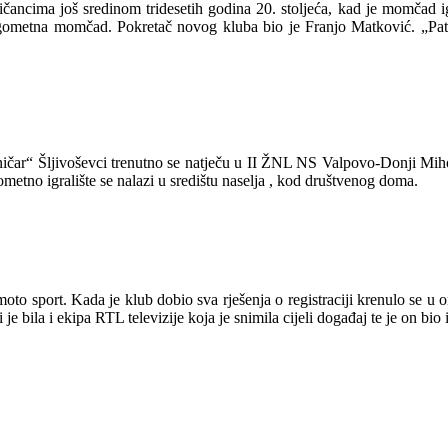
ancima još sredinom tridesetih godina 20. stoljeća, kad je momčad ig
 nogometna momčad. Pokretač novog kluba bio je Franjo Matković. „Patr
ar“ Šljivoševci trenutno se natječu u II ŽNL NS Valpovo-Donji Mihol
tno igralište se nalazi u središtu naselja , kod društvenog doma.
to sport. Kada je klub dobio sva rješenja o registraciji krenulo se u or
ti je bila i ekipa RTL televizije koja je snimila cijeli događaj te je on b