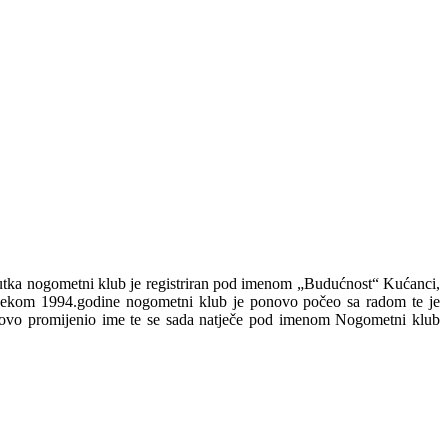
utka nogometni klub je registriran pod imenom „Budućnost“ Kućanci,
ijekom 1994.godine nogometni klub je ponovo počeo sa radom te je
onovo promijenio ime te se sada natječe pod imenom Nogometni klub