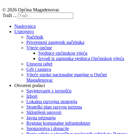
© 2026 Općina Magadenovac
Traži ...
Naslovnica
Ustrojstvo
Načelnik
Privremeni zamjenik načelnika
Vijeće općine
Sjednice općinskog vijeća
Izvodi iz zapisnika sjednica Općinskog vijeća
Upravni odjel
Grb i zastava
Vijeće srpske nacionalne manjine u Općini
Magadenovac
Otvoreni podaci
Savjetovanje s javnošću
Izbori
Lokalna razvojna strategija
Strateški plan razvoja turizma
Sklopljeni ugovori
Javna priznanja
Registar komunalne infrastrukture
Sponzorstva i donacije
Popis udjela u vlasništvu poslovnih subjekata članova