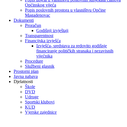
Općinskog vijeća
Popis poslovnih prostora u vlasništvu Općine
Magadenovac
Dokumenti
Proračun
Godišnji izvještaji
Transparentnost
Financijska izvješća
Izvješća- sredstava za redovito godišnje
financiranje političkih stranaka i nezavisnih
vijećnika
Procedure
Službeni glasnik
Prostorni plan
Javna nabava
Djelatnosti
Škole
DVD
Udruge
Sportski klubovi
KUD
Vjerske zajednice