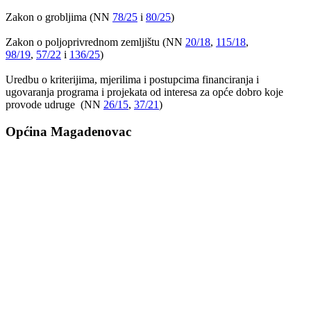
Zakon o grobljima (NN
78/25
i
80/25
)
Zakon o poljoprivrednom zemljištu (NN
20/18
,
115/18
,
98/19
,
57/22
i
136/25
)
Uredbu o kriterijima, mjerilima i postupcima financiranja i
ugovaranja programa i projekata od interesa za opće dobro koje
provode udruge (NN
26/15
,
37/21
)
Općina Magadenovac
Školska 1
31542 Magadenovac
Hrvatska
email:
opcina.magadenovac@os.t-com.hr
Tel: +385 31 647 165