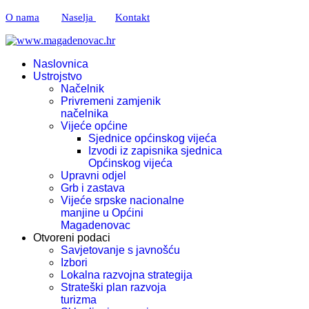
O nama
Naselja
Kontakt
Naslovnica
Ustrojstvo
Načelnik
Privremeni zamjenik
načelnika
Vijeće općine
Sjednice općinskog vijeća
Izvodi iz zapisnika sjednica
Općinskog vijeća
Upravni odjel
Grb i zastava
Vijeće srpske nacionalne
manjine u Općini
Magadenovac
Otvoreni podaci
Savjetovanje s javnošću
Izbori
Lokalna razvojna strategija
Strateški plan razvoja
turizma