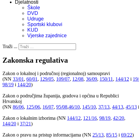
Djelatnosti
Škole
DVD
Udruge
Sportski klubovi
KUD
Vjerske zajednice
Traži ...
Zakonska regulativa
Zakon o lokalnoj i područnoj (regionalnoj) samoupravi
(NN
33/01
,
60/01
,
129/05
,
109/07
,
12/08
,
36/09
,
150/11
,
144/12
i
19
98/19
i
144/20
)
Zakon o područjima županija, gradova i općina u Republici
Hrvatskoj
(NN
86/06
,
125/06
,
16/07
,
95/08
,
46/10
,
145/10
,
37/13
,
44/13
,
45/13
Zakon o lokalnim izborima (NN
144/12
,
121/16
,
98/19
,
42/20
,
144/20
i
37/21
)
Zakon o pravu na pristup informacijama (NN
25/13
,
85/15
i
69/22
)