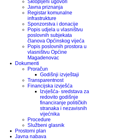
Sklopljeni ugovori
Javna priznanja
Registar komunalne
infrastrukture
Sponzorstva i donacije
Popis udjela u vlasništvu
poslovnih subjekata
članova Općinskog vijeća
Popis poslovnih prostora u
vlasništvu Općine
Magadenovac
Dokumenti
Proračun
Godišnji izvještaji
Transparentnost
Financijska izvješća
Izvješća- sredstava za
redovito godišnje
financiranje političkih
stranaka i nezavisnih
vijećnika
Procedure
Službeni glasnik
Prostorni plan
Javna nabava