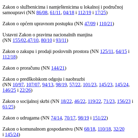
Zakon o službenicima i namještenicima u lokalnoj i područnoj
samoupravi (NN
86/08
,
61/11
,
04/18
i
112/19
i
17/25
)
Zakon o općem upravnom postupku (NN
47/09
i
110/21
)
Ustavni Zakon o pravima nacionalnih manjina
(NN
155/02
,
47/10
,
80/10
i
93/11
)
Zakon o zakupu i prodaji poslovnih prostora (NN
125/11
,
64/15
i
112/18
)
Zakon o proračunu (NN
144/21
)
Zakon o predškolskom odgoju i naobrazbi
(NN
10/97
,
107/07
,
94/13
,
98/19
,
57/22
,
101/23
,
145/23
,
145/24
,
146/25
i
22/26
)
Zakon o socijalnoj skrbi (NN
18/22
,
46/22
,
119/22
,
71/23
,
156/23
i
61/25
)
Zakon o udrugama (NN
74/14
,
70/17
,
98/19
i
151/22
)
Zakon o komunalnom gospodarstvu (NN
68/18
,
110/18
,
32/20
i
145/24
)