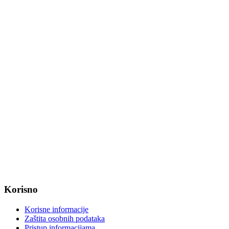
Tel: +385 31 647 170
Fax: +385 31 647 123
web: www.magadenovac.hr
Radno vrijeme od ponedjeljka do petka od 7:30 do 15:30 sati
OIB: 47221079851
MB: 2680505
IBAN: HR8623400091857800008
Korisno
Korisne informacije
Zaštita osobnih podataka
Pristup informacijama