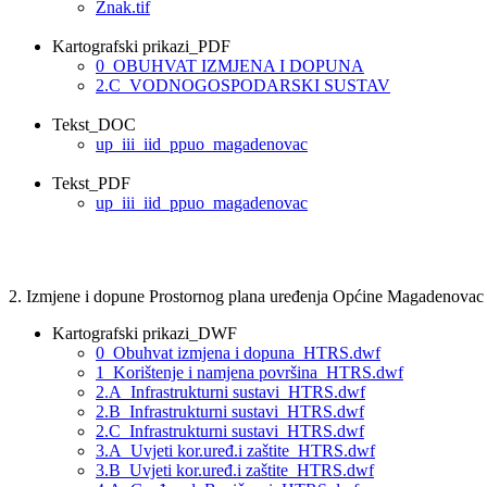
Znak.tif
Kartografski prikazi_PDF
0_OBUHVAT IZMJENA I DOPUNA
2.C_VODNOGOSPODARSKI SUSTAV
Tekst_DOC
up_iii_iid_ppuo_magadenovac
Tekst_PDF
up_iii_iid_ppuo_magadenovac
2. Izmjene i dopune Prostornog plana uređenja Općine Magadenovac
Kartografski prikazi_DWF
0_Obuhvat izmjena i dopuna_HTRS.dwf
1_Korištenje i namjena površina_HTRS.dwf
2.A_Infrastrukturni sustavi_HTRS.dwf
2.B_Infrastrukturni sustavi_HTRS.dwf
2.C_Infrastrukturni sustavi_HTRS.dwf
3.A_Uvjeti kor.uređ.i zaštite_HTRS.dwf
3.B_Uvjeti kor.uređ.i zaštite_HTRS.dwf