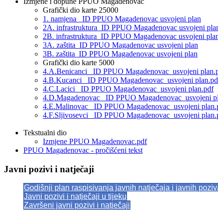
Izmjene i dopune PPUO Magadenovac
Grafički dio karte 25000
1. namjena _ID PPUO Magadenovac usvojeni plan
2A. infrastruktura_ID PPUO Magadenovac usvojeni pla
2B. infrastruktura_ID PPUO Magadenovac usvojeni pla
3A. zaštita_ID PPUO Magadenovac usvojeni plan
3B. zaštita_ID PPUO Magadenovac usvojeni plan
Grafički dio karte 5000
4.A.Benicanci _ID PPUO Magadenovac_usvojeni plan.
4.B.Kucanci _ID PPUO Magadenovac_usvojeni plan.pd
4.C.Lacici _ID PPUO Magadenovac_usvojeni plan.pdf
4.D.Magadenovac _ID PPUO Magadenovac_usvojeni pl
4.E.Malinovac _ID PPUO Magadenovac_usvojeni plan.
4.F.Sljivosevci _ID PPUO Magadenovac_usvojeni plan.
Tekstualni dio
Izmjene PPUO Magadenovac.pdf
PPUO Magadenovac - pročišćeni tekst
Javni pozivi i natječaji
Godišnji plan raspisivanja javnih natječaja i javnih pozi
Javni pozivi i natječaji u tijeku
Završeni javni pozivi i natječaji