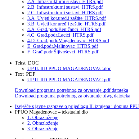
2.A_Infrastrukturni sustavi_HTRS.pdf
2.B_Infrastrukturni sustavi_HTRS.pdf
2.C_Infrastrukturni sustavi_HTRS.pdf
3.A_Uvjeti kor.uređ.i zaštite_HTRS.pdf
3.B_Uvjeti kor.uređ.i zaštite_HTRS.pdf
4.A_Građ.podr.Beničanci_HTRS.pdf
4.C_Građ.podr.Lacići_HTRS.pdf
4.D_Građ.podr.Magadenovac_HTRS.pdf
E_Građ.podr.Malinovac_HTRS.pdf
F_Građ.podr.Šljivoševci_HTRS.pdf
Tekst_DOC
UP II. IID PPUO MAGADENOVAC.doc
Text_PDF
UP II. IID PPUO MAGADENOVAC.pdf
Download programa potrebnog za otvaranje .pdf datoteka
Download programa potrebnog za otvaranje .dwg datoteka
Izvješće s javne rasprave o prijedlogu II. izmjena i dopuna 
PPUO Magadenovac – tekstualni dio
1. Obrazloženje
2. Obrazloženje
3. Obrazloženje