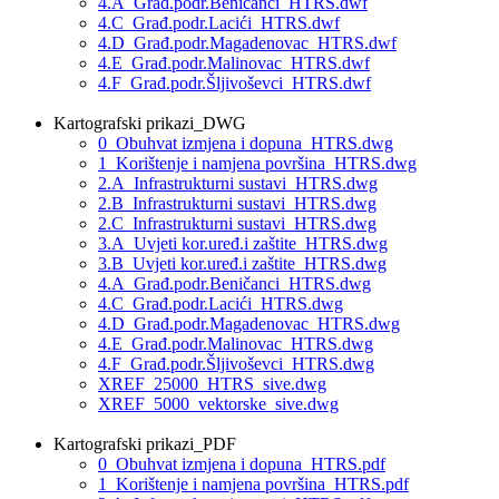
4.A_Građ.podr.Beničanci_HTRS.dwf
4.C_Građ.podr.Lacići_HTRS.dwf
4.D_Građ.podr.Magadenovac_HTRS.dwf
4.E_Građ.podr.Malinovac_HTRS.dwf
4.F_Građ.podr.Šljivoševci_HTRS.dwf
Kartografski prikazi_DWG
0_Obuhvat izmjena i dopuna_HTRS.dwg
1_Korištenje i namjena površina_HTRS.dwg
2.A_Infrastrukturni sustavi_HTRS.dwg
2.B_Infrastrukturni sustavi_HTRS.dwg
2.C_Infrastrukturni sustavi_HTRS.dwg
3.A_Uvjeti kor.uređ.i zaštite_HTRS.dwg
3.B_Uvjeti kor.uređ.i zaštite_HTRS.dwg
4.A_Građ.podr.Beničanci_HTRS.dwg
4.C_Građ.podr.Lacići_HTRS.dwg
4.D_Građ.podr.Magadenovac_HTRS.dwg
4.E_Građ.podr.Malinovac_HTRS.dwg
4.F_Građ.podr.Šljivoševci_HTRS.dwg
XREF_25000_HTRS_sive.dwg
XREF_5000_vektorske_sive.dwg
Kartografski prikazi_PDF
0_Obuhvat izmjena i dopuna_HTRS.pdf
1_Korištenje i namjena površina_HTRS.pdf