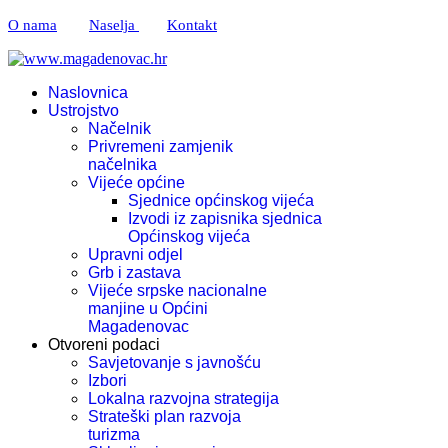
O nama
Naselja
Kontakt
Naslovnica
Ustrojstvo
Načelnik
Privremeni zamjenik
načelnika
Vijeće općine
Sjednice općinskog vijeća
Izvodi iz zapisnika sjednica
Općinskog vijeća
Upravni odjel
Grb i zastava
Vijeće srpske nacionalne
manjine u Općini
Magadenovac
Otvoreni podaci
Savjetovanje s javnošću
Izbori
Lokalna razvojna strategija
Strateški plan razvoja
turizma