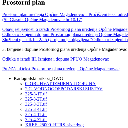
Prostorni plan
Prostorni plan uređenja Općine Magadenovac - Pročišćeni tekst odredb
(Sl. Glasnik Općine Magadenovac br 10/17)
Obavijest javnosti o izradi Prostornog plana uređenja Općine Magad
Odluka o izmjeni i dopuni Prostornog plana uređenja Općine Magad
Službeni glasnik br. 2/25 (U njemu je objavljena "Odluka o izmjeni
3. Izmjene i dopune Prostornog plana uređenja Općine Magadenovac
Odluka o izradi III. Izmjena i dopuna PPUO Magadenovac
Pročišćeni tekst Prostornog plana uređenja Općine Magadenovac
Kartografski prikazi_DWG
0_OBUHVAT IZMJENA I DOPUNA
2.C_VODNOGOSPODARSKI SUSTAV
325-3-1T.tif
325-3-2T.tif
325-3-3T.tif
325-3-4T.tif
325-4-1T.tif
325-4-3T.tif
XREF_25000_HTRS_sive.dwg