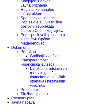
Sklopljeni ugovori
Javna priznanja
Registar komunalne
infrastrukture
Sponzorstva i donacije
Popis udjela u vlasništvu
poslovnih subjekata
članova Općinskog vijeća
Popis poslovnih prostora u
vlasništvu Općine
Magadenovac
Dokumenti
Proračun
Godišnji izvještaji
Transparentnost
Financijska izvješća
Izvješća- sredstava za
redovito godišnje
financiranje političkih
stranaka i nezavisnih
vijećnika
Procedure
Službeni glasnik
Prostorni plan
Javna nabava