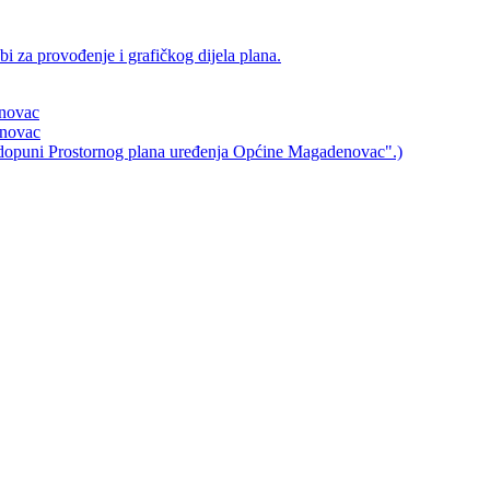
i za provođenje i grafičkog dijela plana.
enovac
enovac
 i dopuni Prostornog plana uređenja Općine Magadenovac".)