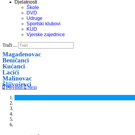
Djelatnosti
Škole
DVD
Udruge
Sportski klubovi
KUD
Vjerske zajednice
Traži ...
Magadenovac
Beničanci
Kućanci
Lacići
Malinovac
Šljivoševci
Previous
Next