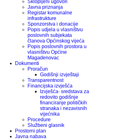
Sklopljeni ugovori
Javna priznanja
Registar komunalne
infrastrukture
Sponzorstva i donacije
Popis udjela u vlasništvu
poslovnih subjekata
članova Općinskog vijeća
Popis poslovnih prostora u
vlasništvu Općine
Magadenovac
Dokumenti
Proračun
Godišnji izvještaji
Transparentnost
Financijska izvješća
Izvješća- sredstava za
redovito godišnje
financiranje političkih
stranaka i nezavisnih
vijećnika
Procedure
Službeni glasnik
Prostorni plan
Javna nabava