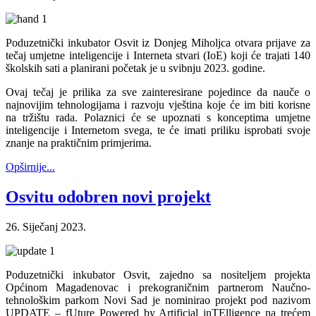
Poduzetnički inkubator Osvit iz Donjeg Miholjca otvara prijave za
tečaj umjetne inteligencije i Interneta stvari (IoE) koji će trajati 140
školskih sati a planirani početak je u svibnju 2023. godine.
Ovaj tečaj je prilika za sve zainteresirane pojedince da nauče o
najnovijim tehnologijama i razvoju vještina koje će im biti korisne
na tržištu rada. Polaznici će se upoznati s konceptima umjetne
inteligencije i Internetom svega, te će imati priliku isprobati svoje
znanje na praktičnim primjerima.
Opširnije...
Osvitu odobren novi projekt
26. Siječanj 2023.
Poduzetnički inkubator Osvit, zajedno sa nositeljem projekta
Općinom Magadenovac i prekograničnim partnerom Naučno-
tehnološkim parkom Novi Sad je nominirao projekt pod nazivom
UPDATE – fUture Powered by Artificial inTElligence na trećem