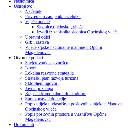
Naslovnica
Ustrojstvo
Načelnik
Privremeni zamjenik načelnika
Vijeće općine
Sjednice općinskog vijeća
Izvodi iz zapisnika sjednica Općinskog vijeća
Upravni odjel
Grb i zastava
Vijeće srpske nacionalne manjine u Općini
Magadenovac
Otvoreni podaci
Savjetovanje s javnošću
Izbori
Lokalna razvojna strategija
Strateški plan razvoja turizma
Sklopljeni ugovori
Javna priznanja
Registar komunalne infrastrukture
Sponzorstva i donacije
Popis udjela u vlasništvu poslovnih subjekata članova
Općinskog vijeća
Popis poslovnih prostora u vlasništvu Općine
Magadenovac
Dokumenti