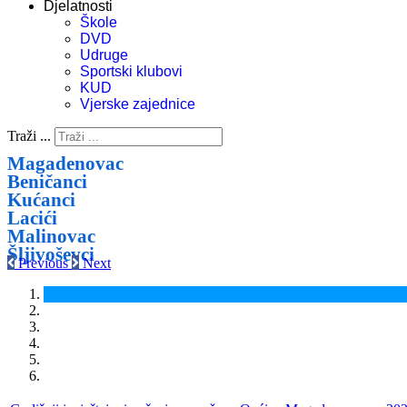
Djelatnosti
Škole
DVD
Udruge
Sportski klubovi
KUD
Vjerske zajednice
Traži ...
Magadenovac
Beničanci
Kućanci
Lacići
Malinovac
Šljivoševci
Previous
Next