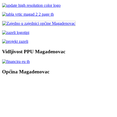
Vidljivost PPU Magadenovac
Općina Magadenovac
Školska 1
31542 Magadenovac
Hrvatska