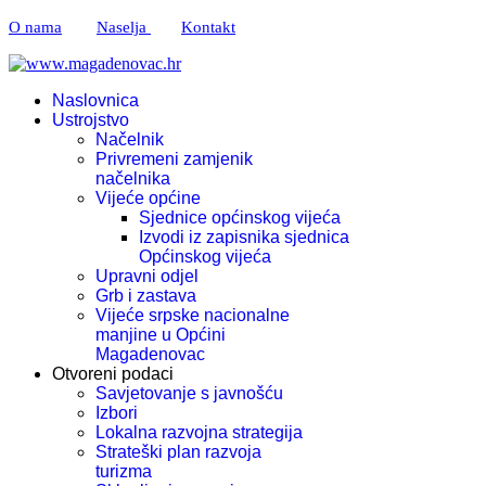
O nama
Naselja
Kontakt
Naslovnica
Ustrojstvo
Načelnik
Privremeni zamjenik
načelnika
Vijeće općine
Sjednice općinskog vijeća
Izvodi iz zapisnika sjednica
Općinskog vijeća
Upravni odjel
Grb i zastava
Vijeće srpske nacionalne
manjine u Općini
Magadenovac
Otvoreni podaci
Savjetovanje s javnošću
Izbori
Lokalna razvojna strategija
Strateški plan razvoja
turizma