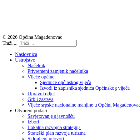
© 2026 Općina Magadenovac
Traži ...
Naslovnica
Ustrojstvo
Načelnik
Privremeni zamjenik načelnika
Vijeće općine
Sjednice općinskog vijeća
Izvodi iz zapisnika sjednica Općinskog vijeća
Upravni odjel
Grb i zastava
Vijeće srpske nacionalne manjine u Općini Magadenova
Otvoreni podaci
Savjetovanje s javnošću
Izbori
Lokalna razvojna strategija
Strateški plan razvoja turizma
Sklopljeni ugovori