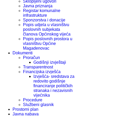
Sklopljeni ugovori
Javna priznanja
Registar komunalne
infrastrukture
Sponzorstva i donacije
Popis udjela u vlasništvu
poslovnih subjekata
članova Općinskog vijeća
Popis poslovnih prostora u
vlasništvu Općine
Magadenovac
Dokumenti
Proračun
Godišnji izvještaji
Transparentnost
Financijska izvješća
Izvješća- sredstava za
redovito godišnje
financiranje političkih
stranaka i nezavisnih
vijećnika
Procedure
Službeni glasnik
Prostorni plan
Javna nabava