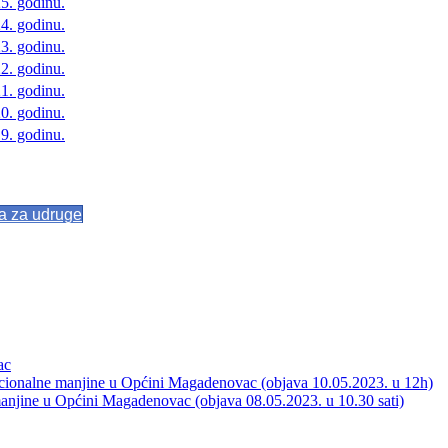
5. godinu.
4. godinu.
3. godinu.
2. godinu.
1. godinu.
0. godinu.
9. godinu.
va za udruge
ac
acionalne manjine u Općini Magadenovac (objava 10.05.2023. u 12h)
manjine u Općini Magadenovac (objava 08.05.2023. u 10.30 sati)