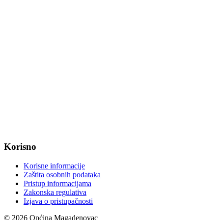
Fax: +385 31 647 123
web: www.magadenovac.hr
Radno vrijeme od ponedjeljka do petka od 7:30 do 15:30 sati
OIB: 47221079851
MB: 2680505
IBAN: HR8623400091857800008
Korisno
Korisne informacije
Zaštita osobnih podataka
Pristup informacijama
Zakonska regulativa
Izjava o pristupačnosti
© 2026 Općina Magadenovac