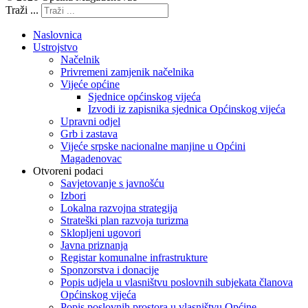
Traži ...
Naslovnica
Ustrojstvo
Načelnik
Privremeni zamjenik načelnika
Vijeće općine
Sjednice općinskog vijeća
Izvodi iz zapisnika sjednica Općinskog vijeća
Upravni odjel
Grb i zastava
Vijeće srpske nacionalne manjine u Općini
Magadenovac
Otvoreni podaci
Savjetovanje s javnošću
Izbori
Lokalna razvojna strategija
Strateški plan razvoja turizma
Sklopljeni ugovori
Javna priznanja
Registar komunalne infrastrukture
Sponzorstva i donacije
Popis udjela u vlasništvu poslovnih subjekata članova
Općinskog vijeća
Popis poslovnih prostora u vlasništvu Općine