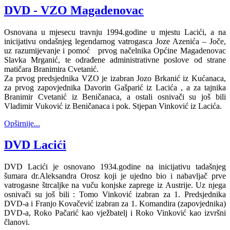
DVD - VZO Magadenovac
Osnovana u mjesecu travnju 1994.godine u mjestu Lacići, a na
inicijativu ondašnjeg legendarnog vatrogasca Joze Azenića – Joče,
uz razumijevanje i pomoć prvog načelnika Općine Magadenovac
Slavka Mrganić, te odrađene administrativne poslove od strane
matičara Branimira Cvetanić.
Za prvog predsjednika VZO je izabran Jozo Brkanić iz Kućanaca,
za prvog zapovjednika Davorin Gašparić iz Lacića , a za tajnika
Branimir Cvetanić iz Beničanaca, a ostali osnivači su još bili
Vladimir Vuković iz Beničanaca i pok. Stjepan Vinković iz Lacića.
Opširnije...
DVD Lacići
DVD Lacići je osnovano 1934.godine na inicijativu tadašnjeg
šumara dr.Aleksandra Orosz koji je ujedno bio i nabavljač prve
vatrogasne štrcaljke na vuču konjske zaprege iz Austrije. Uz njega
osnivači su još bili : Tomo Vinković izabran za 1. Predsjednika
DVD-a i Franjo Kovačević izabran za 1. Komandira (zapovjednika)
DVD-a, Roko Pačarić kao vježbatelj i Roko Vinković kao izvršni
članovi.