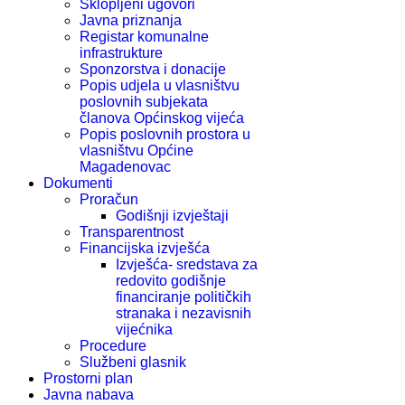
Sklopljeni ugovori
Javna priznanja
Registar komunalne
infrastrukture
Sponzorstva i donacije
Popis udjela u vlasništvu
poslovnih subjekata
članova Općinskog vijeća
Popis poslovnih prostora u
vlasništvu Općine
Magadenovac
Dokumenti
Proračun
Godišnji izvještaji
Transparentnost
Financijska izvješća
Izvješća- sredstava za
redovito godišnje
financiranje političkih
stranaka i nezavisnih
vijećnika
Procedure
Službeni glasnik
Prostorni plan
Javna nabava