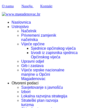
O nama
Naselja
Kontakt
Naslovnica
Ustrojstvo
Načelnik
Privremeni zamjenik
načelnika
Vijeće općine
Sjednice općinskog vijeća
Izvodi iz zapisnika sjednica
Općinskog vijeća
Upravni odjel
Grb i zastava
Vijeće srpske nacionalne
manjine u Općini
Magadenovac
Otvoreni podaci
Savjetovanje s javnošću
Izbori
Lokalna razvojna strategija
Strateški plan razvoja
turizma