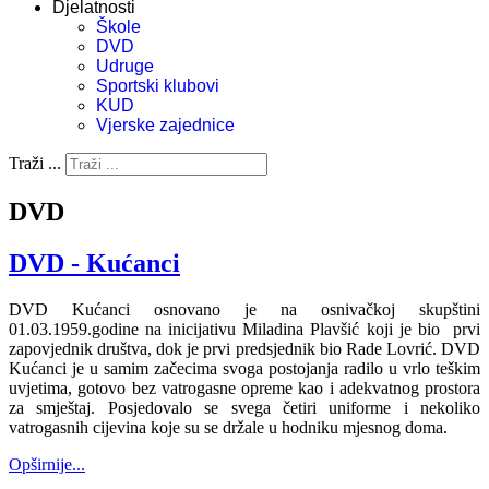
Djelatnosti
Škole
DVD
Udruge
Sportski klubovi
KUD
Vjerske zajednice
Traži ...
DVD
DVD - Kućanci
DVD Kućanci osnovano je na osnivačkoj skupštini
01.03.1959.godine na inicijativu Miladina Plavšić koji je bio prvi
zapovjednik društva, dok je prvi predsjednik bio Rade Lovrić. DVD
Kućanci je u samim začecima svoga postojanja radilo u vrlo teškim
uvjetima, gotovo bez vatrogasne opreme kao i adekvatnog prostora
za smještaj. Posjedovalo se svega četiri uniforme i nekoliko
vatrogasnih cijevina koje su se držale u hodniku mjesnog doma.
Opširnije...