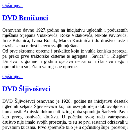
Opširnije...
DVD Beničanci
Osnovano davne 1927.godine na inicijativu uglednih i poduzetnih
mještana Stjepana Vidakovića, Roke Vidakovića, Nikole Pavlovića,
Imre Brkanića, Ivana Bohak, Marka Kusturića i dr. društvo raste i
razvija se na radost i sreću svojih mještana.
Od prve skromne opreme i prskalice koju je vukla konjska zaprega,
pa preko prve traktorske cisterne te agregata „Savica“ i „Ziegler“
Društvo iz godine u godinu ojačava ne samo u članstvu nego i
opremi te u smještaju vatrogasne opreme.
Opširnije...
DVD Šljivoševci
DVD Šljivoševci osnovano je 1928. godine na inicijativu desetak
uglednih seljana Šljivoševaca koji su usvojili ideju dobrovoljnosti i
humanosti. Arhivski dokumenti iz tog doba spominju Šarčević Pavu
kao prvog osnivača društva. U početku svog rada vatrogasno
društvo nije imalo svojih prostorija, te su se prvi sastanci održavali u
privatnim kućama. Prvo spremište bilo je u općinskoj šupi- prostoriji