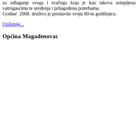
za odlaganje svega i svačega koja je kao takova ustupljena
vatrogascima te uređenja i prilagođena potrebama.
Godine 2008. društvo je proslavilo svoju 80-tu godišnjicu.
Opširnije...
Općina Magadenovac
Školska 1
31542 Magadenovac
Hrvatska
email:
opcina.magadenovac@os.t-com.hr
Tel: +385 31 647 165
Tel: +385 31 647 170