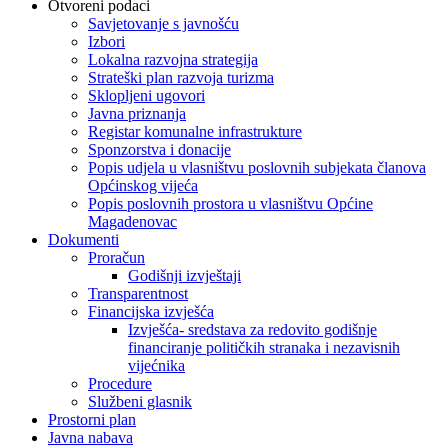
Otvoreni podaci
Savjetovanje s javnošću
Izbori
Lokalna razvojna strategija
Strateški plan razvoja turizma
Sklopljeni ugovori
Javna priznanja
Registar komunalne infrastrukture
Sponzorstva i donacije
Popis udjela u vlasništvu poslovnih subjekata članova
Općinskog vijeća
Popis poslovnih prostora u vlasništvu Općine
Magadenovac
Dokumenti
Proračun
Godišnji izvještaji
Transparentnost
Financijska izvješća
Izvješća- sredstava za redovito godišnje
financiranje političkih stranaka i nezavisnih
vijećnika
Procedure
Službeni glasnik
Prostorni plan
Javna nabava