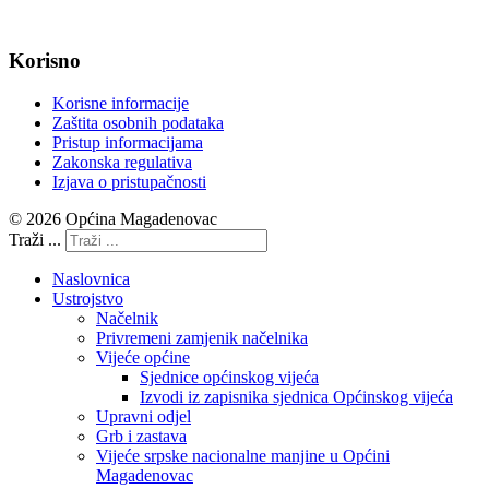
Korisno
Korisne informacije
Zaštita osobnih podataka
Pristup informacijama
Zakonska regulativa
Izjava o pristupačnosti
© 2026 Općina Magadenovac
Traži ...
Naslovnica
Ustrojstvo
Načelnik
Privremeni zamjenik načelnika
Vijeće općine
Sjednice općinskog vijeća
Izvodi iz zapisnika sjednica Općinskog vijeća
Upravni odjel
Grb i zastava
Vijeće srpske nacionalne manjine u Općini
Magadenovac