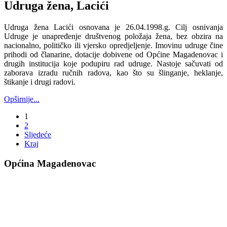
Udruga žena, Lacići
Udruga žena Lacići osnovana je 26.04.1998.g. Cilj osnivanja
Udruge je unapređenje društvenog položaja žena, bez obzira na
nacionalno, političko ili vjersko opredjeljenje. Imovinu udruge čine
prihodi od članarine, dotacije dobivene od Općine Magadenovac i
drugih institucija koje podupiru rad udruge. Nastoje sačuvati od
zaborava izradu ručnih radova, kao što su šlinganje, heklanje,
štikanje i drugi radovi.
Opširnije...
1
2
Sljedeće
Kraj
Općina Magadenovac
Školska 1
31542 Magadenovac