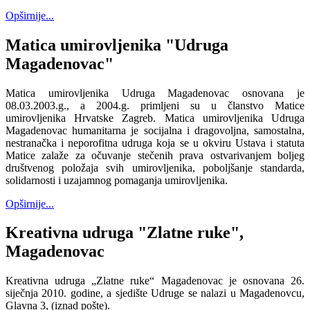
Opširnije...
Matica umirovljenika "Udruga
Magadenovac"
Matica umirovljenika Udruga Magadenovac osnovana je
08.03.2003.g., a 2004.g. primljeni su u članstvo Matice
umirovljenika Hrvatske Zagreb. Matica umirovljenika Udruga
Magadenovac humanitarna je socijalna i dragovoljna, samostalna,
nestranačka i neporofitna udruga koja se u okviru Ustava i statuta
Matice zalaže za očuvanje stečenih prava ostvarivanjem boljeg
društvenog položaja svih umirovljenika, poboljšanje standarda,
solidarnosti i uzajamnog pomaganja umirovljenika.
Opširnije...
Kreativna udruga "Zlatne ruke",
Magadenovac
Kreativna udruga „Zlatne ruke“ Magadenovac je osnovana 26.
siječnja 2010. godine, a sjedište Udruge se nalazi u Magadenovcu,
Glavna 3, (iznad pošte).