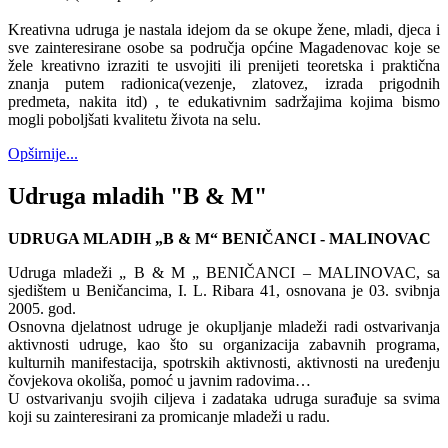
Kreativna udruga je nastala idejom da se okupe žene, mladi, djeca i
sve zainteresirane osobe sa područja općine Magadenovac koje se
žele kreativno izraziti te usvojiti ili prenijeti teoretska i praktična
znanja putem radionica(vezenje, zlatovez, izrada prigodnih
predmeta, nakita itd) , te edukativnim sadržajima kojima bismo
mogli poboljšati kvalitetu života na selu.
Opširnije...
Udruga mladih "B & M"
UDRUGA MLADIH „B & M“ BENIČANCI - MALINOVAC
Udruga mladeži „ B & M „ BENIČANCI – MALINOVAC, sa
sjedištem u Beničancima, I. L. Ribara 41, osnovana je 03. svibnja
2005. god.
Osnovna djelatnost udruge je okupljanje mladeži radi ostvarivanja
aktivnosti udruge, kao što su organizacija zabavnih programa,
kulturnih manifestacija, spotrskih aktivnosti, aktivnosti na uređenju
čovjekova okoliša, pomoć u javnim radovima…
U ostvarivanju svojih ciljeva i zadataka udruga surađuje sa svima
koji su zainteresirani za promicanje mladeži u radu.