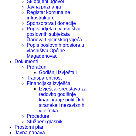
Sklopljeni ugovori
Javna priznanja
Registar komunalne
infrastrukture
Sponzorstva i donacije
Popis udjela u vlasništvu
poslovnih subjekata
članova Općinskog vijeća
Popis poslovnih prostora u
vlasništvu Općine
Magadenovac
Dokumenti
Proračun
Godišnji izvještaji
Transparentnost
Financijska izvješća
Izvješća- sredstava za
redovito godišnje
financiranje političkih
stranaka i nezavisnih
vijećnika
Procedure
Službeni glasnik
Prostorni plan
Javna nabava