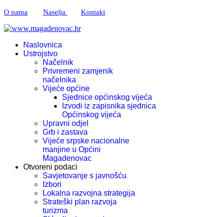
O nama
Naselja
Kontakt
Naslovnica
Ustrojstvo
Načelnik
Privremeni zamjenik
načelnika
Vijeće općine
Sjednice općinskog vijeća
Izvodi iz zapisnika sjednica
Općinskog vijeća
Upravni odjel
Grb i zastava
Vijeće srpske nacionalne
manjine u Općini
Magadenovac
Otvoreni podaci
Savjetovanje s javnošću
Izbori
Lokalna razvojna strategija
Strateški plan razvoja
turizma