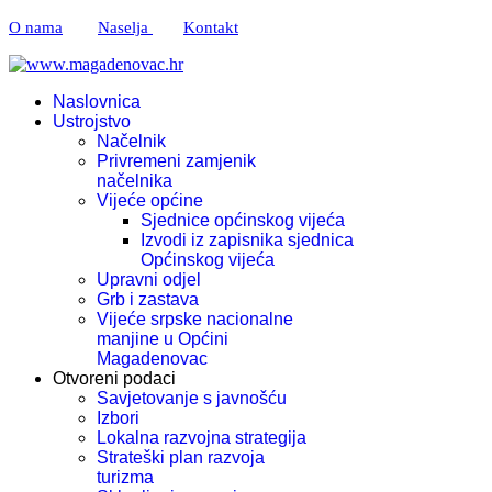
O nama
Naselja
Kontakt
Naslovnica
Ustrojstvo
Načelnik
Privremeni zamjenik
načelnika
Vijeće općine
Sjednice općinskog vijeća
Izvodi iz zapisnika sjednica
Općinskog vijeća
Upravni odjel
Grb i zastava
Vijeće srpske nacionalne
manjine u Općini
Magadenovac
Otvoreni podaci
Savjetovanje s javnošću
Izbori
Lokalna razvojna strategija
Strateški plan razvoja
turizma