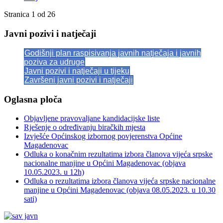
Stranica 1 od 26
Javni pozivi i natječaji
Godišnji plan raspisivanja javnih natječaja i javnih
poziva za udruge
Javni pozivi i natječaji u tijeku
Završeni javni pozivi i natječaji
Oglasna ploča
Objavljene pravovaljane kandidacijske liste
Rješenje o određivanju biračkih mjesta
Izvješće Općinskog izbornog povjerenstva Općine
Magadenovac
Odluka o konačnim rezultatima izbora članova vijeća srpske
nacionalne manjine u Općini Magadenovac (objava
10.05.2023. u 12h)
Odluka o rezultatima izbora članova vijeća srpske nacionalne
manjine u Općini Magadenovac (objava 08.05.2023. u 10.30
sati)