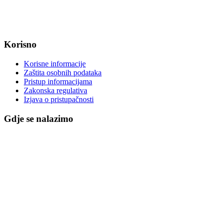
IBAN: HR8623400091857800008
Korisno
Korisne informacije
Zaštita osobnih podataka
Pristup informacijama
Zakonska regulativa
Izjava o pristupačnosti
Gdje se nalazimo