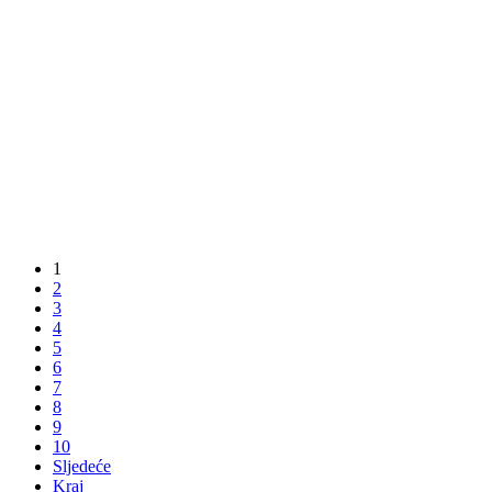
1
2
3
4
5
6
7
8
9
10
Sljedeće
Kraj