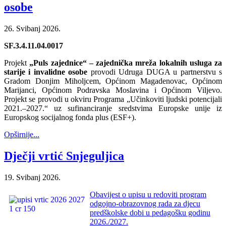
osobe
26. Svibanj 2026.
SF.3.4.11.04.0017
Projekt
„Puls zajednice“ – zajednička mreža lokalnih usluga za
starije i invalidne osobe
provodi Udruga DUGA u partnerstvu s
Gradom Donjim Miholjcem, Općinom Magadenovac, Općinom
Marijanci, Općinom Podravska Moslavina i Općinom Viljevo.
Projekt se provodi u okviru Programa „Učinkoviti ljudski potencijali
2021.–2027.“ uz sufinanciranje sredstvima Europske unije iz
Europskog socijalnog fonda plus (ESF+).
Opširnije...
Dječji vrtić Snjeguljica
19. Svibanj 2026.
Obavijest o upisu u redoviti program
odgojno-obrazovnog rada za djecu
predškolske dobi u pedagošku godinu
2026./2027.