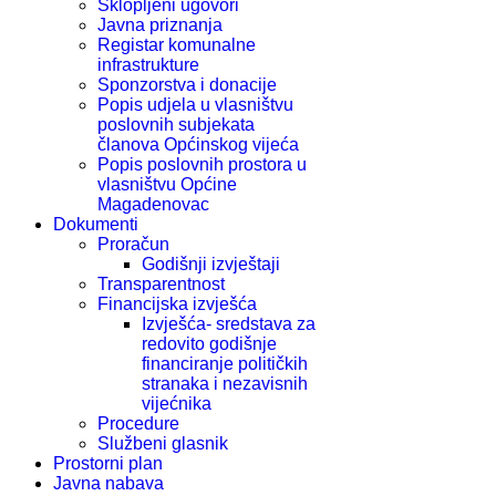
Sklopljeni ugovori
Javna priznanja
Registar komunalne
infrastrukture
Sponzorstva i donacije
Popis udjela u vlasništvu
poslovnih subjekata
članova Općinskog vijeća
Popis poslovnih prostora u
vlasništvu Općine
Magadenovac
Dokumenti
Proračun
Godišnji izvještaji
Transparentnost
Financijska izvješća
Izvješća- sredstava za
redovito godišnje
financiranje političkih
stranaka i nezavisnih
vijećnika
Procedure
Službeni glasnik
Prostorni plan
Javna nabava