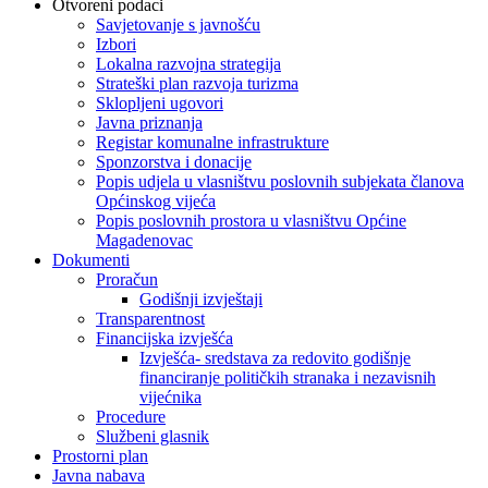
Otvoreni podaci
Savjetovanje s javnošću
Izbori
Lokalna razvojna strategija
Strateški plan razvoja turizma
Sklopljeni ugovori
Javna priznanja
Registar komunalne infrastrukture
Sponzorstva i donacije
Popis udjela u vlasništvu poslovnih subjekata članova
Općinskog vijeća
Popis poslovnih prostora u vlasništvu Općine
Magadenovac
Dokumenti
Proračun
Godišnji izvještaji
Transparentnost
Financijska izvješća
Izvješća- sredstava za redovito godišnje
financiranje političkih stranaka i nezavisnih
vijećnika
Procedure
Službeni glasnik
Prostorni plan
Javna nabava