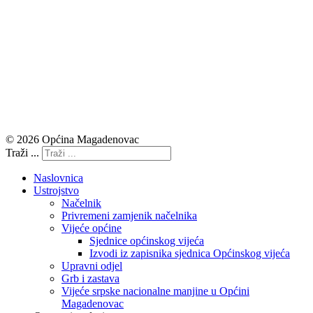
© 2026 Općina Magadenovac
Traži ...
Naslovnica
Ustrojstvo
Načelnik
Privremeni zamjenik načelnika
Vijeće općine
Sjednice općinskog vijeća
Izvodi iz zapisnika sjednica Općinskog vijeća
Upravni odjel
Grb i zastava
Vijeće srpske nacionalne manjine u Općini
Magadenovac