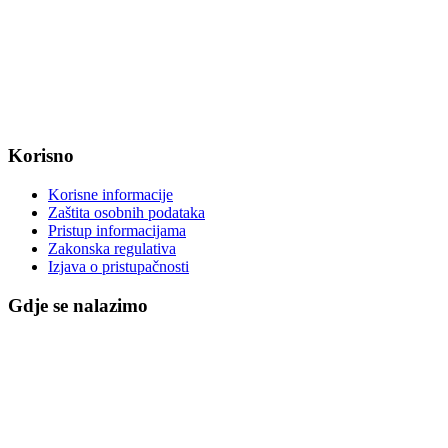
OIB: 47221079851
MB: 2680505
IBAN: HR8623400091857800008
Korisno
Korisne informacije
Zaštita osobnih podataka
Pristup informacijama
Zakonska regulativa
Izjava o pristupačnosti
Gdje se nalazimo