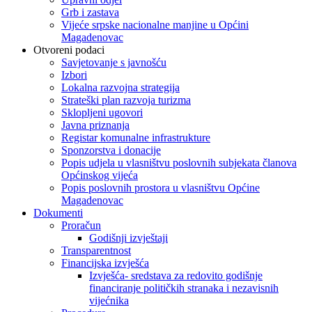
Grb i zastava
Vijeće srpske nacionalne manjine u Općini
Magadenovac
Otvoreni podaci
Savjetovanje s javnošću
Izbori
Lokalna razvojna strategija
Strateški plan razvoja turizma
Sklopljeni ugovori
Javna priznanja
Registar komunalne infrastrukture
Sponzorstva i donacije
Popis udjela u vlasništvu poslovnih subjekata članova
Općinskog vijeća
Popis poslovnih prostora u vlasništvu Općine
Magadenovac
Dokumenti
Proračun
Godišnji izvještaji
Transparentnost
Financijska izvješća
Izvješća- sredstava za redovito godišnje
financiranje političkih stranaka i nezavisnih
vijećnika