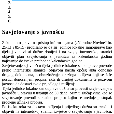
Savjetovanje s javnošću
Zakonom o pravu na pristup informacijama („Narodne Novine“ br.
25/13 i 85/15) propisano je da su jedinice lokalne samouprave kao
tijela javne vlasti dužne donijeti i na svojoj internetskoj stranici
objaviti plan savjetovanja s javnošću za kalendarsku godinu
najkasnije do isteka prethodne kalendarske godine.
Savjetovanje s javnošću tijela jedinice lokalne samouprave provode
preko internetske stranice, objavom nacrta općeg akta odnosno
drugog dokumenta, s obrazloženjem razloga i ciljeva koji se žele
postići donošenjem propisa, akta ili drugog dokumenta te pozivom
javnosti da dostavi svoje prijedloge i mišljenja.
Tijela jedinice lokalne samouprave dužna su provesti savjetovanje s
javnošću u pravilu u trajanju od 30 dana, osim u slučajevima kad se
savjetovanje provodi sukladno propisu kojim se uređuje postupak
procjene učinaka propisa.
Po isteku roka za dostavu mišljenja i prijedloga dužna su izraditi i
objaviti na internetskoj stranici izvješće o savjetovanju s javnošću,