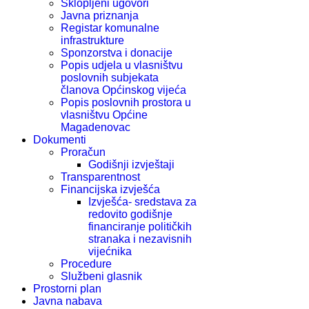
Sklopljeni ugovori
Javna priznanja
Registar komunalne
infrastrukture
Sponzorstva i donacije
Popis udjela u vlasništvu
poslovnih subjekata
članova Općinskog vijeća
Popis poslovnih prostora u
vlasništvu Općine
Magadenovac
Dokumenti
Proračun
Godišnji izvještaji
Transparentnost
Financijska izvješća
Izvješća- sredstava za
redovito godišnje
financiranje političkih
stranaka i nezavisnih
vijećnika
Procedure
Službeni glasnik
Prostorni plan
Javna nabava