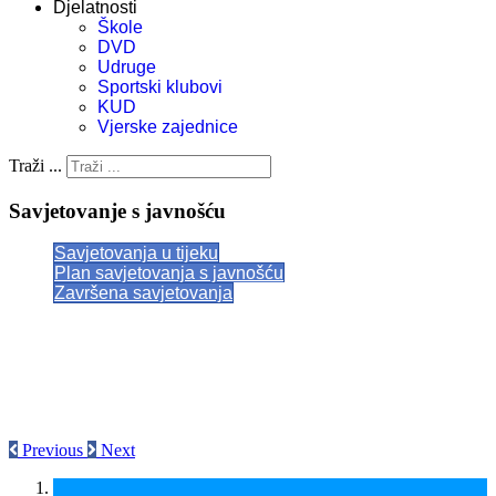
Djelatnosti
Škole
DVD
Udruge
Sportski klubovi
KUD
Vjerske zajednice
Traži ...
Savjetovanje s javnošću
Savjetovanja u tijeku
Plan savjetovanja s javnošću
Završena savjetovanja
Previous
Next