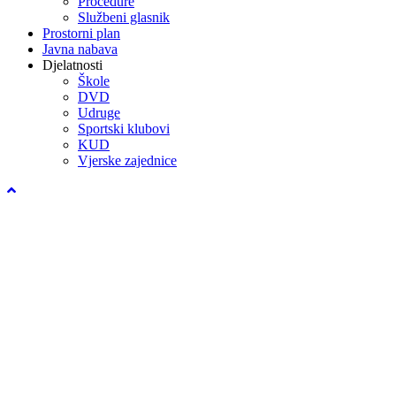
Procedure
Službeni glasnik
Prostorni plan
Javna nabava
Djelatnosti
Škole
DVD
Udruge
Sportski klubovi
KUD
Vjerske zajednice