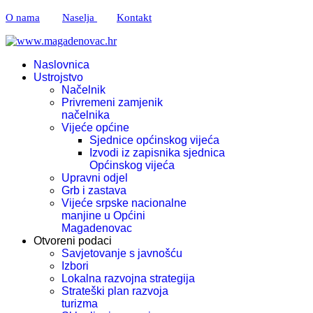
O nama
Naselja
Kontakt
Naslovnica
Ustrojstvo
Načelnik
Privremeni zamjenik
načelnika
Vijeće općine
Sjednice općinskog vijeća
Izvodi iz zapisnika sjednica
Općinskog vijeća
Upravni odjel
Grb i zastava
Vijeće srpske nacionalne
manjine u Općini
Magadenovac
Otvoreni podaci
Savjetovanje s javnošću
Izbori
Lokalna razvojna strategija
Strateški plan razvoja
turizma