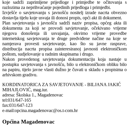
koje sadrži zaprimljene prijedloge i primjedbe te očitovanja s
razlozima za neprihvaćanje pojedinih prijedloga i primjedbi.
Izvješće o savjetovanju s javnošću nositelj izrade nacrta obvezno
dostavlja tijelu koje usvaja ili donosi propis, opći akt ili dokument.
Plan savjetovanja s javnošću sadrži naziv propisa, općeg akta ili
dokumenta za koji se provodi savjetovanje, očekivano vrijeme
njegova donošenja ili usvajanja, okvirno vrijeme provedbe
internetskog savjetovanja te druge predviđene načine na koje se
namjerava provesti savjetovanje, kao što su javne rasprave,
distribucija nacrta propisa zainteresiranoj javnosti elektroničkom
poštom, sudjelovanje u radnim skupinama i drugo.
Nakon provedenog savjetovanja dokumentaciju koja nastaje u
postupku savjetovanja s javnošću, bilo u elektroničkom obliku bilo
na papiru, tijelo javne vlasti dužno je čuvati u skladu s propisima o
arhivskom gradivu.
KORDINATORICA ZA SAVJETOVANJE - BILJANA JAKIĆ
MIHAJLOVIĆ, mag.iur.
adresa: Školska 1., Magadenovac
tel:031/647-165
fax:031/647-123
e-mail:opcina.magadenovac@os.t-com.hr
Općina Magadenovac