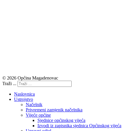
© 2026 Općina Magadenovac
Traži ...
Naslovnica
Ustrojstvo
Načelnik
Privremeni zamjenik načelnika
Vijeće općine
Sjednice općinskog vijeća
Izvodi iz zapisnika sjednica Općinskog vijeća
Upravni odjel