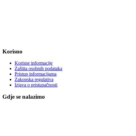
Radno vrijeme od ponedjeljka do petka od 7:30 do 15:30 sati
OIB: 47221079851
MB: 2680505
IBAN: HR8623400091857800008
Korisno
Korisne informacije
Zaštita osobnih podataka
Pristup informacijama
Zakonska regulativa
Izjava o pristupačnosti
Gdje se nalazimo