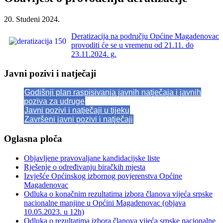
20. Studeni 2024.
Deratizacija na području Općine Magadenovac
provoditi će se u vremenu od 21.11. do
23.11.2024. g.
Javni pozivi i natječaji
Godišnji plan raspisivanja javnih natječaja i javnih
poziva za udruge
Javni pozivi i natječaji u tijeku
Završeni javni pozivi i natječaji
Oglasna ploča
Objavljene pravovaljane kandidacijske liste
Rješenje o određivanju biračkih mjesta
Izvješće Općinskog izbornog povjerenstva Općine
Magadenovac
Odluka o konačnim rezultatima izbora članova vijeća srpske
nacionalne manjine u Općini Magadenovac (objava
10.05.2023. u 12h)
Odluka o rezultatima izbora članova vijeća srpske nacionalne