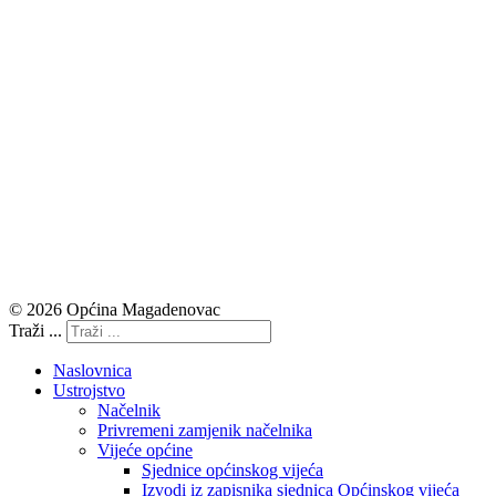
© 2026 Općina Magadenovac
Traži ...
Naslovnica
Ustrojstvo
Načelnik
Privremeni zamjenik načelnika
Vijeće općine
Sjednice općinskog vijeća
Izvodi iz zapisnika sjednica Općinskog vijeća