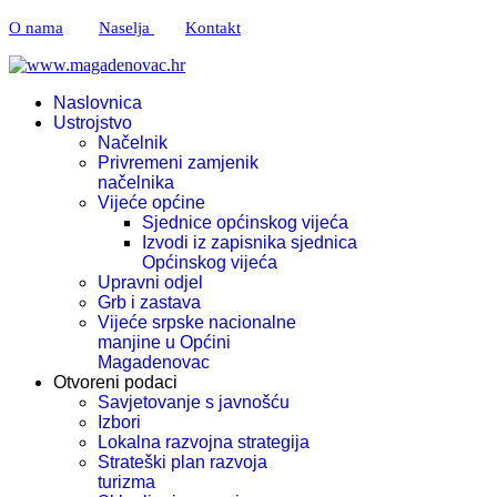
O nama
Naselja
Kontakt
Naslovnica
Ustrojstvo
Načelnik
Privremeni zamjenik
načelnika
Vijeće općine
Sjednice općinskog vijeća
Izvodi iz zapisnika sjednica
Općinskog vijeća
Upravni odjel
Grb i zastava
Vijeće srpske nacionalne
manjine u Općini
Magadenovac
Otvoreni podaci
Savjetovanje s javnošću
Izbori
Lokalna razvojna strategija
Strateški plan razvoja
turizma