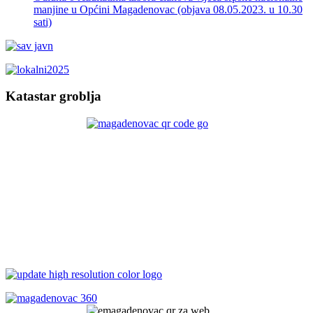
manjine u Općini Magadenovac (objava 08.05.2023. u 10.30
sati)
Katastar groblja