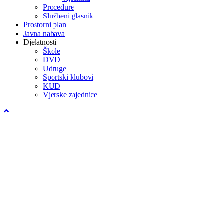
Procedure
Službeni glasnik
Prostorni plan
Javna nabava
Djelatnosti
Škole
DVD
Udruge
Sportski klubovi
KUD
Vjerske zajednice