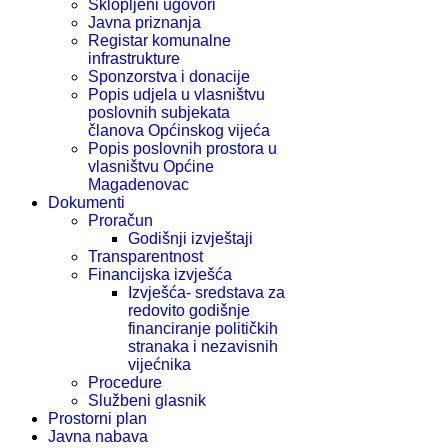
Sklopljeni ugovori
Javna priznanja
Registar komunalne
infrastrukture
Sponzorstva i donacije
Popis udjela u vlasništvu
poslovnih subjekata
članova Općinskog vijeća
Popis poslovnih prostora u
vlasništvu Općine
Magadenovac
Dokumenti
Proračun
Godišnji izvještaji
Transparentnost
Financijska izvješća
Izvješća- sredstava za
redovito godišnje
financiranje političkih
stranaka i nezavisnih
vijećnika
Procedure
Službeni glasnik
Prostorni plan
Javna nabava