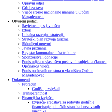
Upravni odjel
Grb i zastava
Vijeće srpske nacionalne manjine u Općini
Magadenovac
Otvoreni podaci
Savjetovanje s javnošću
Izbori
Lokalna razvojna strategija
Strateški plan razvoja turizma
Sklopljeni ugovori
Javna priznanja
Registar komunalne infrastrukture
Sponzorstva i donacije
Popis udjela u vlasništvu poslovnih subjekata članova
Općinskog vijeća
Popis poslovnih prostora u vlasništvu Općine
Magadenovac
Dokumenti
Proračun
Godišnji izvještaji
Transparentnost
Financijska izvješća
Izvješća- sredstava za redovito godišnje
financiranje političkih stranaka i nezavisnih
vijećnika