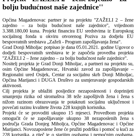
bolju budućnost naše zajednice''
Općina Magadenovac partner je na projektu ''ZAŽELI 2 – žene
zajedno – za bolju budućnost naše zajednice'', vrijednom
3.388.180,00 kuna. Projekt financira EU sredstvima iz Europskog
socijalnog fonda u okviru otvorenog Poziva za dodjelu EU
bespovratnih sredstava „Zaželi - Program zapošljavanja žena“.
Grad Donji Miholjac potpisao je dana 05.01.2021. godine Ugovor o
dodjeli bespovratnih sredstava te je započela provedba projekta
''ZAŽELI 2 – žene zajedno – za bolju budućnost naše zajednice''.
Nositelj projekta je Grad Donji Miholjac, a partneri na projektu su,
osim Općine Magadenovac, Hrvatski zavod za zapošljavanje –
Regionalni ured Osijek, Centar za socijalnu skrb Donji Miholjac,
Općina Marijanci i DUGA Društvo za usmjeravanje gospodarskih
aktivnosti.
Cilj projekta je ublažiti posljedice nezaposlenosti i doprinijeti
smanjenju rizika od siromaštva 38 teže zapošljivih žena i žena s
nižom razinom obrazovanja te potaknuti socijalnu uključenost i
povećati razinu kvalitete života 228 krajnjih korisnika.
Projekt će se provoditi ukupno 15 mjeseci. Provedbom projekta
omogućit će se zapošljavanje ukupno 38 nezaposlenih žena s
područja Grada Donjeg Miholjca, Općine Magadenovac i Općine
Marijanci. Novozaposlene žene će pružiti podršku i pomoć u kući za
228 korisnika, a riječ je o starijim osobama i nemoćnim osobama.