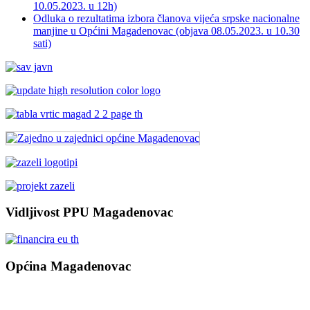
10.05.2023. u 12h)
Odluka o rezultatima izbora članova vijeća srpske nacionalne
manjine u Općini Magadenovac (objava 08.05.2023. u 10.30
sati)
Vidljivost PPU Magadenovac
Općina Magadenovac
Školska 1