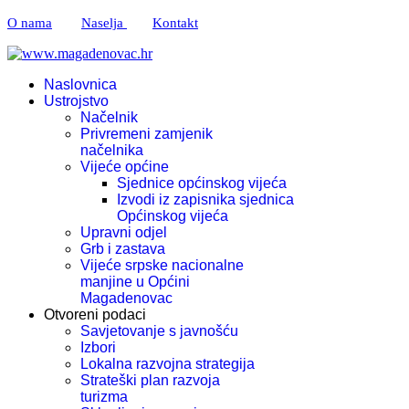
O nama
Naselja
Kontakt
Naslovnica
Ustrojstvo
Načelnik
Privremeni zamjenik
načelnika
Vijeće općine
Sjednice općinskog vijeća
Izvodi iz zapisnika sjednica
Općinskog vijeća
Upravni odjel
Grb i zastava
Vijeće srpske nacionalne
manjine u Općini
Magadenovac
Otvoreni podaci
Savjetovanje s javnošću
Izbori
Lokalna razvojna strategija
Strateški plan razvoja
turizma