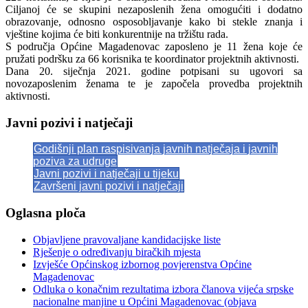
Ciljanoj će se skupini nezaposlenih žena omogućiti i dodatno
obrazovanje, odnosno osposobljavanje kako bi stekle znanja i
vještine kojima će biti konkurentnije na tržištu rada.
S područja Općine Magadenovac zaposleno je 11 žena koje će
pružati podršku za 66 korisnika te koordinator projektnih aktivnosti.
Dana 20. siječnja 2021. godine potpisani su ugovori sa
novozaposlenim ženama te je započela provedba projektnih
aktivnosti.
Javni pozivi i natječaji
Godišnji plan raspisivanja javnih natječaja i javnih
poziva za udruge
Javni pozivi i natječaji u tijeku
Završeni javni pozivi i natječaji
Oglasna ploča
Objavljene pravovaljane kandidacijske liste
Rješenje o određivanju biračkih mjesta
Izvješće Općinskog izbornog povjerenstva Općine
Magadenovac
Odluka o konačnim rezultatima izbora članova vijeća srpske
nacionalne manjine u Općini Magadenovac (objava