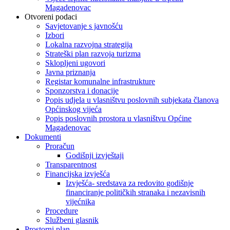
Magadenovac
Otvoreni podaci
Savjetovanje s javnošću
Izbori
Lokalna razvojna strategija
Strateški plan razvoja turizma
Sklopljeni ugovori
Javna priznanja
Registar komunalne infrastrukture
Sponzorstva i donacije
Popis udjela u vlasništvu poslovnih subjekata članova
Općinskog vijeća
Popis poslovnih prostora u vlasništvu Općine
Magadenovac
Dokumenti
Proračun
Godišnji izvještaji
Transparentnost
Financijska izvješća
Izvješća- sredstava za redovito godišnje
financiranje političkih stranaka i nezavisnih
vijećnika
Procedure
Službeni glasnik
Prostorni plan