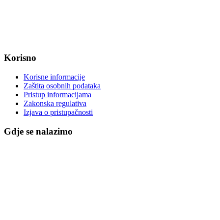
MB: 2680505
IBAN: HR8623400091857800008
Korisno
Korisne informacije
Zaštita osobnih podataka
Pristup informacijama
Zakonska regulativa
Izjava o pristupačnosti
Gdje se nalazimo