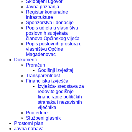
Sklopljeni ugovori
Javna priznanja
Registar komunalne
infrastrukture
Sponzorstva i donacije
Popis udjela u vlasništvu
poslovnih subjekata
članova Općinskog vijeća
Popis poslovnih prostora u
vlasništvu Općine
Magadenovac
Dokumenti
Proračun
Godišnji izvještaji
Transparentnost
Financijska izvješća
Izvješća- sredstava za
redovito godišnje
financiranje političkih
stranaka i nezavisnih
vijećnika
Procedure
Službeni glasnik
Prostorni plan
Javna nabava