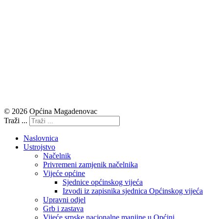
© 2026 Općina Magadenovac
Traži ...
Naslovnica
Ustrojstvo
Načelnik
Privremeni zamjenik načelnika
Vijeće općine
Sjednice općinskog vijeća
Izvodi iz zapisnika sjednica Općinskog vijeća
Upravni odjel
Grb i zastava
Vijeće srpske nacionalne manjine u Općini