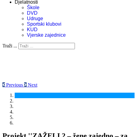
Djelatnosti
Škole
DVD
Udruge
Sportski klubovi
KUD
Vjerske zajednice
Traži ...
Previous
Next
Projekt ''ZAŽELI 2 – žene zajedno – za