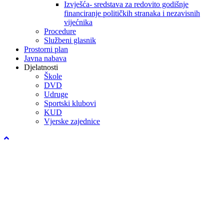
Izvješća- sredstava za redovito godišnje
financiranje političkih stranaka i nezavisnih
vijećnika
Procedure
Službeni glasnik
Prostorni plan
Javna nabava
Djelatnosti
Škole
DVD
Udruge
Sportski klubovi
KUD
Vjerske zajednice