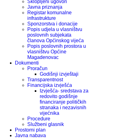
Sklopljeni ugovori
Javna priznanja
Registar komunalne
infrastrukture
Sponzorstva i donacije
Popis udjela u vlasništvu
poslovnih subjekata
članova Općinskog vijeća
Popis poslovnih prostora u
vlasništvu Općine
Magadenovac
Dokumenti
Proračun
Godišnji izvještaji
Transparentnost
Financijska izvješća
Izvješća- sredstava za
redovito godišnje
financiranje političkih
stranaka i nezavisnih
vijećnika
Procedure
Službeni glasnik
Prostorni plan
Javna nabava