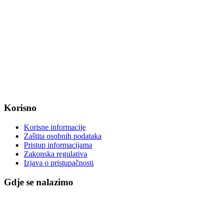
web: www.magadenovac.hr
Radno vrijeme od ponedjeljka do petka od 7:30 do 15:30 sati
OIB: 47221079851
MB: 2680505
IBAN: HR8623400091857800008
Korisno
Korisne informacije
Zaštita osobnih podataka
Pristup informacijama
Zakonska regulativa
Izjava o pristupačnosti
Gdje se nalazimo