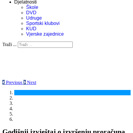
Djelatnosti
Škole
DVD
Udruge
Sportski klubovi
KUD
Vjerske zajednice
Traži ...
Previous
Next
Godišnji izvještaj o izvršenju proračuna