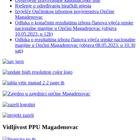
Objavljene pravovaljane kandidacijske liste
Rješenje o određivanju biračkih mjesta
Izvješće Općinskog izbornog povjerenstva Općine
Magadenovac
Odluka o konačnim rezultatima izbora članova vijeća srpske
nacionalne manjine u Općini Magadenovac (objava
10.05.2023. u 12h)
Odluka o rezultatima izbora članova vijeća srpske nacionalne
manjine u Općini Magadenovac (objava 08.05.2023. u 10.30
sati)
Vidljivost PPU Magadenovac