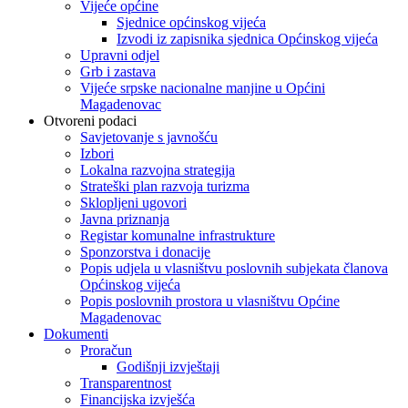
Vijeće općine
Sjednice općinskog vijeća
Izvodi iz zapisnika sjednica Općinskog vijeća
Upravni odjel
Grb i zastava
Vijeće srpske nacionalne manjine u Općini
Magadenovac
Otvoreni podaci
Savjetovanje s javnošću
Izbori
Lokalna razvojna strategija
Strateški plan razvoja turizma
Sklopljeni ugovori
Javna priznanja
Registar komunalne infrastrukture
Sponzorstva i donacije
Popis udjela u vlasništvu poslovnih subjekata članova
Općinskog vijeća
Popis poslovnih prostora u vlasništvu Općine
Magadenovac
Dokumenti
Proračun
Godišnji izvještaji
Transparentnost
Financijska izvješća