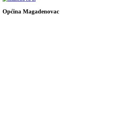
Općina Magadenovac
Školska 1
31542 Magadenovac
Hrvatska
email:
opcina.magadenovac@os.t-com.hr
Tel: +385 31 647 165
Tel: +385 31 647 170
Fax: +385 31 647 123