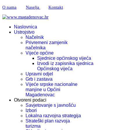
O nama
Naselja
Kontakt
Naslovnica
Ustrojstvo
Načelnik
Privremeni zamjenik
načelnika
Vijeće općine
Sjednice općinskog vijeća
Izvodi iz zapisnika sjednica
Općinskog vijeća
Upravni odjel
Grb i zastava
Vijeće srpske nacionalne
manjine u Općini
Magadenovac
Otvoreni podaci
Savjetovanje s javnošću
Izbori
Lokalna razvojna strategija
Strateški plan razvoja
turizma