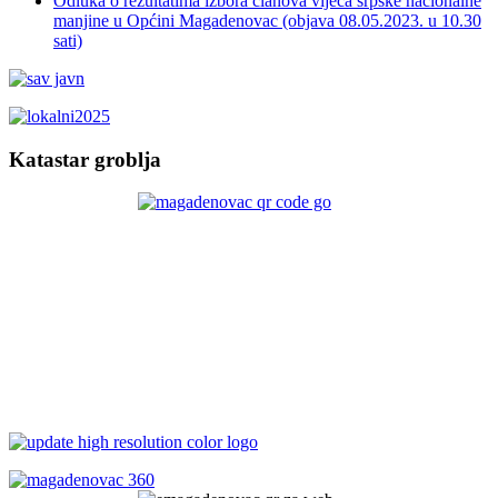
Odluka o rezultatima izbora članova vijeća srpske nacionalne
manjine u Općini Magadenovac (objava 08.05.2023. u 10.30
sati)
Katastar groblja