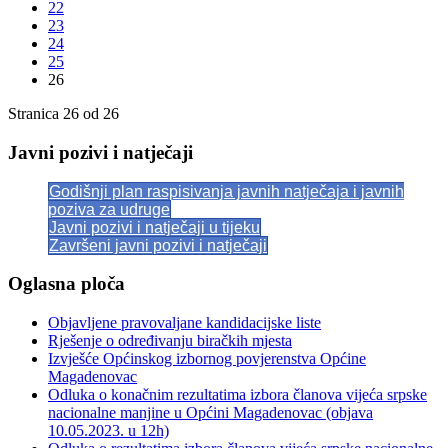
22
23
24
25
26
Stranica 26 od 26
Javni pozivi i natječaji
Godišnji plan raspisivanja javnih natječaja i javnih
poziva za udruge
Javni pozivi i natječaji u tijeku
Završeni javni pozivi i natječaji
Oglasna ploča
Objavljene pravovaljane kandidacijske liste
Rješenje o određivanju biračkih mjesta
Izvješće Općinskog izbornog povjerenstva Općine
Magadenovac
Odluka o konačnim rezultatima izbora članova vijeća srpske
nacionalne manjine u Općini Magadenovac (objava
10.05.2023. u 12h)