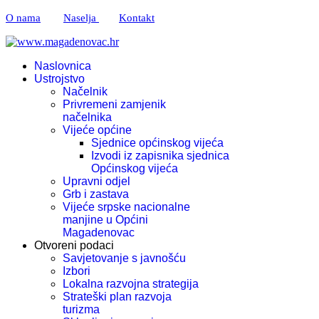
O nama
Naselja
Kontakt
Naslovnica
Ustrojstvo
Načelnik
Privremeni zamjenik
načelnika
Vijeće općine
Sjednice općinskog vijeća
Izvodi iz zapisnika sjednica
Općinskog vijeća
Upravni odjel
Grb i zastava
Vijeće srpske nacionalne
manjine u Općini
Magadenovac
Otvoreni podaci
Savjetovanje s javnošću
Izbori
Lokalna razvojna strategija
Strateški plan razvoja
turizma