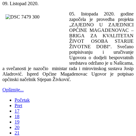
09. Listopad 2020.
05. listopada 2020. godine
započela je provedba projekta
„ZAJEDNO U ZAJEDNICI
OPĆINE MAGADENOVAC –
BRIGA ZA KVALITETAN
ŽIVOT OSOBA STARIJE
ŽIVOTNE DOBI“. Svečano
potpisivanju i uručivanje
Ugovora o dodjeli bespovratnih
sredstava održano je u Našicama,
a svečanosti je nazočio ministar rada i mirovinskog sustava Josip
Aladrović. Ispred Općine Magadenovac Ugovor je potpisao
općinski načelnik Stjepan Živković.
Opširnije...
Početak
Pret
17
18
19
20
21