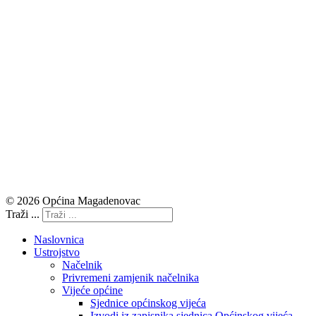
© 2026 Općina Magadenovac
Traži ...
Naslovnica
Ustrojstvo
Načelnik
Privremeni zamjenik načelnika
Vijeće općine
Sjednice općinskog vijeća
Izvodi iz zapisnika sjednica Općinskog vijeća