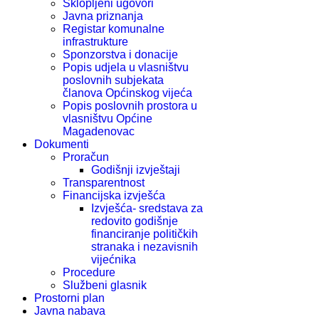
Sklopljeni ugovori
Javna priznanja
Registar komunalne
infrastrukture
Sponzorstva i donacije
Popis udjela u vlasništvu
poslovnih subjekata
članova Općinskog vijeća
Popis poslovnih prostora u
vlasništvu Općine
Magadenovac
Dokumenti
Proračun
Godišnji izvještaji
Transparentnost
Financijska izvješća
Izvješća- sredstava za
redovito godišnje
financiranje političkih
stranaka i nezavisnih
vijećnika
Procedure
Službeni glasnik
Prostorni plan
Javna nabava