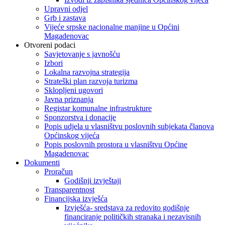
Upravni odjel
Grb i zastava
Vijeće srpske nacionalne manjine u Općini
Magadenovac
Otvoreni podaci
Savjetovanje s javnošću
Izbori
Lokalna razvojna strategija
Strateški plan razvoja turizma
Sklopljeni ugovori
Javna priznanja
Registar komunalne infrastrukture
Sponzorstva i donacije
Popis udjela u vlasništvu poslovnih subjekata članova
Općinskog vijeća
Popis poslovnih prostora u vlasništvu Općine
Magadenovac
Dokumenti
Proračun
Godišnji izvještaji
Transparentnost
Financijska izvješća
Izvješća- sredstava za redovito godišnje
financiranje političkih stranaka i nezavisnih