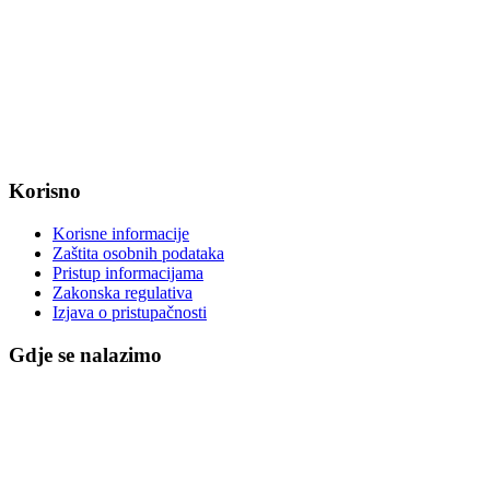
Radno vrijeme od ponedjeljka do petka od 7:30 do 15:30 sati
OIB: 47221079851
MB: 2680505
IBAN: HR8623400091857800008
Korisno
Korisne informacije
Zaštita osobnih podataka
Pristup informacijama
Zakonska regulativa
Izjava o pristupačnosti
Gdje se nalazimo