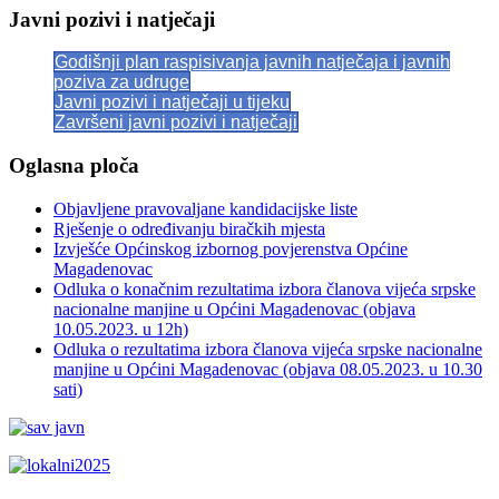
Javni pozivi i natječaji
Godišnji plan raspisivanja javnih natječaja i javnih
poziva za udruge
Javni pozivi i natječaji u tijeku
Završeni javni pozivi i natječaji
Oglasna ploča
Objavljene pravovaljane kandidacijske liste
Rješenje o određivanju biračkih mjesta
Izvješće Općinskog izbornog povjerenstva Općine
Magadenovac
Odluka o konačnim rezultatima izbora članova vijeća srpske
nacionalne manjine u Općini Magadenovac (objava
10.05.2023. u 12h)
Odluka o rezultatima izbora članova vijeća srpske nacionalne
manjine u Općini Magadenovac (objava 08.05.2023. u 10.30
sati)