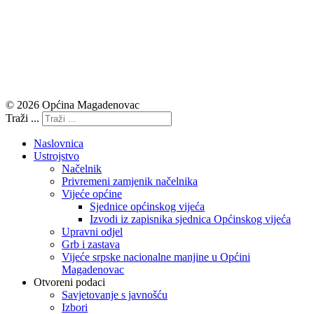
© 2026 Općina Magadenovac
Traži ...
Naslovnica
Ustrojstvo
Načelnik
Privremeni zamjenik načelnika
Vijeće općine
Sjednice općinskog vijeća
Izvodi iz zapisnika sjednica Općinskog vijeća
Upravni odjel
Grb i zastava
Vijeće srpske nacionalne manjine u Općini
Magadenovac
Otvoreni podaci
Savjetovanje s javnošću
Izbori