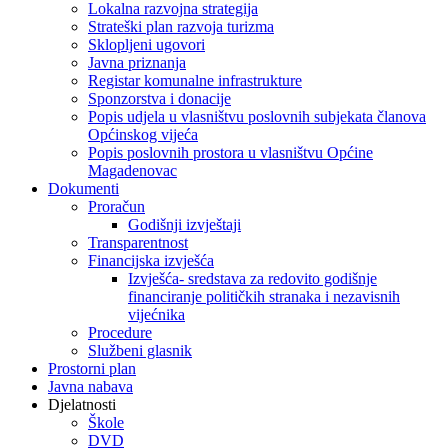
Lokalna razvojna strategija
Strateški plan razvoja turizma
Sklopljeni ugovori
Javna priznanja
Registar komunalne infrastrukture
Sponzorstva i donacije
Popis udjela u vlasništvu poslovnih subjekata članova
Općinskog vijeća
Popis poslovnih prostora u vlasništvu Općine
Magadenovac
Dokumenti
Proračun
Godišnji izvještaji
Transparentnost
Financijska izvješća
Izvješća- sredstava za redovito godišnje
financiranje političkih stranaka i nezavisnih
vijećnika
Procedure
Službeni glasnik
Prostorni plan
Javna nabava
Djelatnosti
Škole
DVD