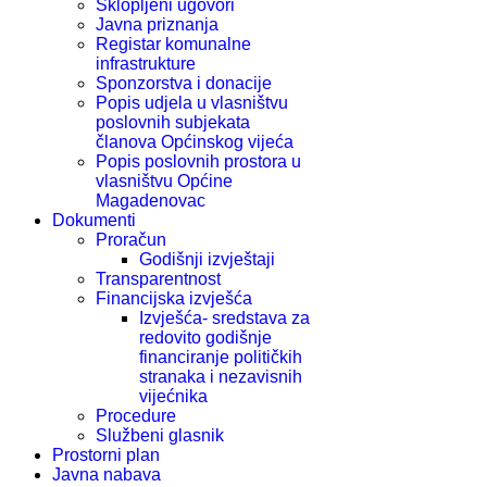
Sklopljeni ugovori
Javna priznanja
Registar komunalne
infrastrukture
Sponzorstva i donacije
Popis udjela u vlasništvu
poslovnih subjekata
članova Općinskog vijeća
Popis poslovnih prostora u
vlasništvu Općine
Magadenovac
Dokumenti
Proračun
Godišnji izvještaji
Transparentnost
Financijska izvješća
Izvješća- sredstava za
redovito godišnje
financiranje političkih
stranaka i nezavisnih
vijećnika
Procedure
Službeni glasnik
Prostorni plan
Javna nabava