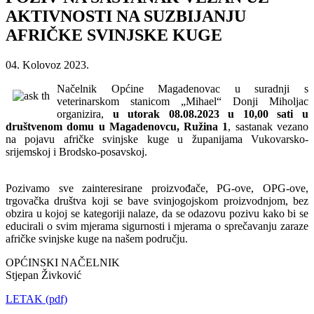
AKTIVNOSTI NA SUZBIJANJU
AFRIČKE SVINJSKE KUGE
04. Kolovoz 2023.
Načelnik Općine Magadenovac u suradnji s
veterinarskom stanicom „Mihael“ Donji Miholjac
organizira,
u utorak 08.08.2023 u 10,00 sati u
društvenom domu u Magadenovcu, Ružina 1
, sastanak vezano
na pojavu afričke svinjske kuge u županijama Vukovarsko-
srijemskoj i Brodsko-posavskoj.
Pozivamo sve zainteresirane proizvođače, PG-ove, OPG-ove,
trgovačka društva koji se bave svinjogojskom proizvodnjom, bez
obzira u kojoj se kategoriji nalaze, da se odazovu pozivu kako bi se
educirali o svim mjerama sigurnosti i mjerama o sprečavanju zaraze
afričke svinjske kuge na našem području.
OPĆINSKI NAČELNIK
Stjepan Živković
LETAK (pdf)