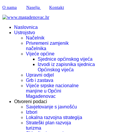
O nama
Naselja
Kontakt
Naslovnica
Ustrojstvo
Načelnik
Privremeni zamjenik
načelnika
Vijeće općine
Sjednice općinskog vijeća
Izvodi iz zapisnika sjednica
Općinskog vijeća
Upravni odjel
Grb i zastava
Vijeće srpske nacionalne
manjine u Općini
Magadenovac
Otvoreni podaci
Savjetovanje s javnošću
Izbori
Lokalna razvojna strategija
Strateški plan razvoja
turizma