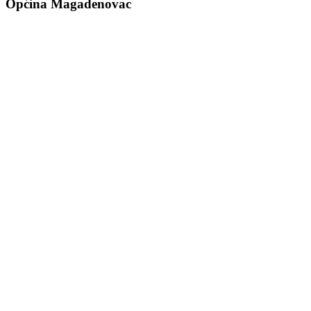
Općina Magadenovac
Školska 1
31542 Magadenovac
Hrvatska
email:
opcina.magadenovac@os.t-com.hr
Tel: +385 31 647 165
Tel: +385 31 647 170
Fax: +385 31 647 123
web: www.magadenovac.hr