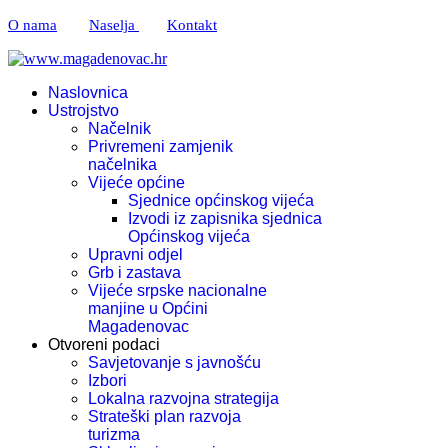
O nama
Naselja
Kontakt
Naslovnica
Ustrojstvo
Načelnik
Privremeni zamjenik
načelnika
Vijeće općine
Sjednice općinskog vijeća
Izvodi iz zapisnika sjednica
Općinskog vijeća
Upravni odjel
Grb i zastava
Vijeće srpske nacionalne
manjine u Općini
Magadenovac
Otvoreni podaci
Savjetovanje s javnošću
Izbori
Lokalna razvojna strategija
Strateški plan razvoja
turizma