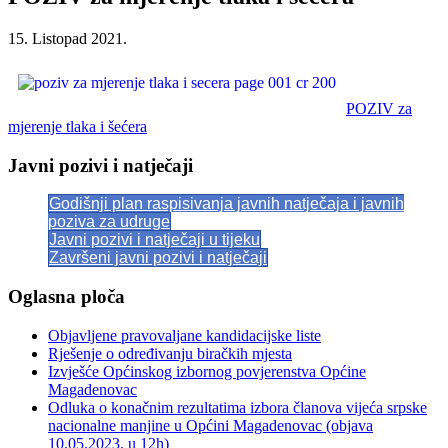
15. Listopad 2021.
POZIV za
mjerenje tlaka i šećera
Javni pozivi i natječaji
Godišnji plan raspisivanja javnih natječaja i javnih
poziva za udruge
Javni pozivi i natječaji u tijeku
Završeni javni pozivi i natječaji
Oglasna ploča
Objavljene pravovaljane kandidacijske liste
Rješenje o određivanju biračkih mjesta
Izvješće Općinskog izbornog povjerenstva Općine
Magadenovac
Odluka o konačnim rezultatima izbora članova vijeća srpske
nacionalne manjine u Općini Magadenovac (objava
10.05.2023. u 12h)