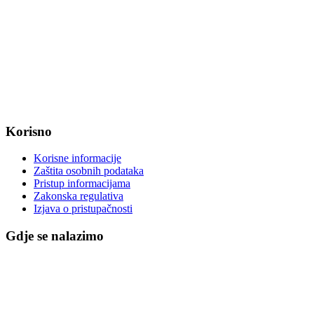
Radno vrijeme od ponedjeljka do petka od 7:30 do 15:30 sati
OIB: 47221079851
MB: 2680505
IBAN: HR8623400091857800008
Korisno
Korisne informacije
Zaštita osobnih podataka
Pristup informacijama
Zakonska regulativa
Izjava o pristupačnosti
Gdje se nalazimo