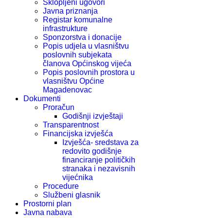
Sklopljeni ugovori
Javna priznanja
Registar komunalne
infrastrukture
Sponzorstva i donacije
Popis udjela u vlasništvu
poslovnih subjekata
članova Općinskog vijeća
Popis poslovnih prostora u
vlasništvu Općine
Magadenovac
Dokumenti
Proračun
Godišnji izvještaji
Transparentnost
Financijska izvješća
Izvješća- sredstava za
redovito godišnje
financiranje političkih
stranaka i nezavisnih
vijećnika
Procedure
Službeni glasnik
Prostorni plan
Javna nabava