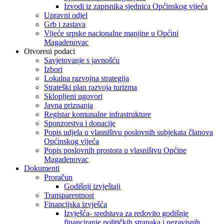
Izvodi iz zapisnika sjednica Općinskog vijeća
Upravni odjel
Grb i zastava
Vijeće srpske nacionalne manjine u Općini
Magadenovac
Otvoreni podaci
Savjetovanje s javnošću
Izbori
Lokalna razvojna strategija
Strateški plan razvoja turizma
Sklopljeni ugovori
Javna priznanja
Registar komunalne infrastrukture
Sponzorstva i donacije
Popis udjela u vlasništvu poslovnih subjekata članova
Općinskog vijeća
Popis poslovnih prostora u vlasništvu Općine
Magadenovac
Dokumenti
Proračun
Godišnji izvještaji
Transparentnost
Financijska izvješća
Izvješća- sredstava za redovito godišnje
financiranje političkih stranaka i nezavisnih