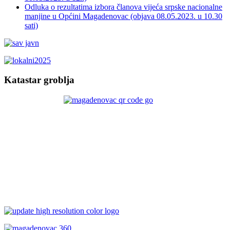
Odluka o rezultatima izbora članova vijeća srpske nacionalne
manjine u Općini Magadenovac (objava 08.05.2023. u 10.30
sati)
Katastar groblja