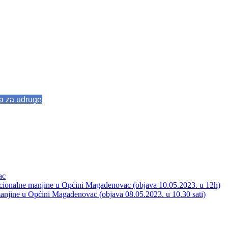
va za udruge
ac
acionalne manjine u Općini Magadenovac (objava 10.05.2023. u 12h)
manjine u Općini Magadenovac (objava 08.05.2023. u 10.30 sati)