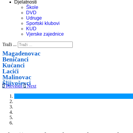
Djelatnosti
Škole
DVD
Udruge
Sportski klubovi
KUD
Vjerske zajednice
Traži ...
Magadenovac
Beničanci
Kućanci
Lacići
Malinovac
Šljivoševci
Previous
Next