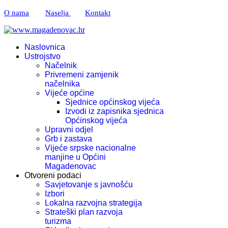
O nama
Naselja
Kontakt
Naslovnica
Ustrojstvo
Načelnik
Privremeni zamjenik
načelnika
Vijeće općine
Sjednice općinskog vijeća
Izvodi iz zapisnika sjednica
Općinskog vijeća
Upravni odjel
Grb i zastava
Vijeće srpske nacionalne
manjine u Općini
Magadenovac
Otvoreni podaci
Savjetovanje s javnošću
Izbori
Lokalna razvojna strategija
Strateški plan razvoja
turizma