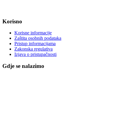
IBAN: HR8623400091857800008
Korisno
Korisne informacije
Zaštita osobnih podataka
Pristup informacijama
Zakonska regulativa
Izjava o pristupačnosti
Gdje se nalazimo