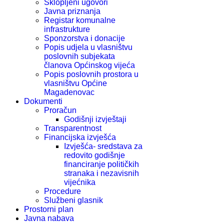
Sklopljeni ugovori
Javna priznanja
Registar komunalne
infrastrukture
Sponzorstva i donacije
Popis udjela u vlasništvu
poslovnih subjekata
članova Općinskog vijeća
Popis poslovnih prostora u
vlasništvu Općine
Magadenovac
Dokumenti
Proračun
Godišnji izvještaji
Transparentnost
Financijska izvješća
Izvješća- sredstava za
redovito godišnje
financiranje političkih
stranaka i nezavisnih
vijećnika
Procedure
Službeni glasnik
Prostorni plan
Javna nabava