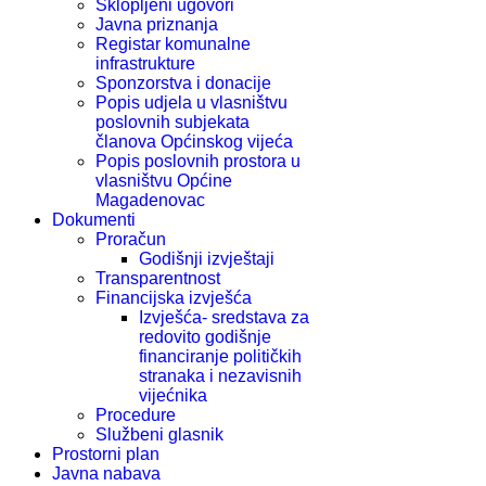
Sklopljeni ugovori
Javna priznanja
Registar komunalne
infrastrukture
Sponzorstva i donacije
Popis udjela u vlasništvu
poslovnih subjekata
članova Općinskog vijeća
Popis poslovnih prostora u
vlasništvu Općine
Magadenovac
Dokumenti
Proračun
Godišnji izvještaji
Transparentnost
Financijska izvješća
Izvješća- sredstava za
redovito godišnje
financiranje političkih
stranaka i nezavisnih
vijećnika
Procedure
Službeni glasnik
Prostorni plan
Javna nabava