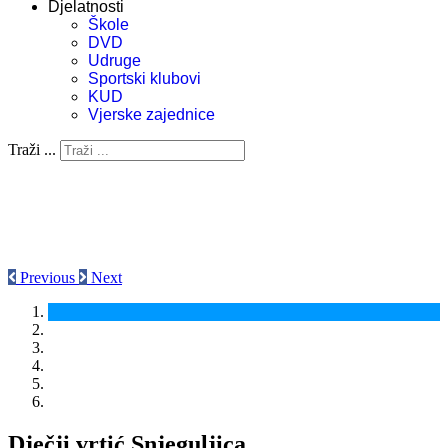
Djelatnosti
Škole
DVD
Udruge
Sportski klubovi
KUD
Vjerske zajednice
Traži ...
Previous
Next
Dječji vrtić Snjeguljica