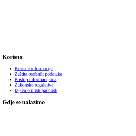
Radno vrijeme od ponedjeljka do petka od 7:30 do 15:30 sati
OIB: 47221079851
MB: 2680505
IBAN: HR8623400091857800008
Korisno
Korisne informacije
Zaštita osobnih podataka
Pristup informacijama
Zakonska regulativa
Izjava o pristupačnosti
Gdje se nalazimo