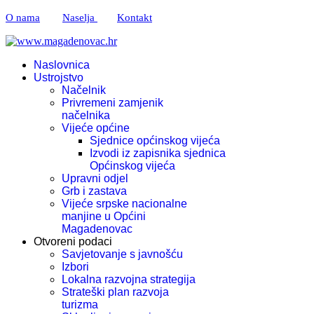
O nama
Naselja
Kontakt
Naslovnica
Ustrojstvo
Načelnik
Privremeni zamjenik
načelnika
Vijeće općine
Sjednice općinskog vijeća
Izvodi iz zapisnika sjednica
Općinskog vijeća
Upravni odjel
Grb i zastava
Vijeće srpske nacionalne
manjine u Općini
Magadenovac
Otvoreni podaci
Savjetovanje s javnošću
Izbori
Lokalna razvojna strategija
Strateški plan razvoja
turizma