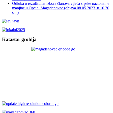
Odluka o rezultatima izbora članova vijeća srpske nacionalne
manjine u Općini Magadenovac (objava 08.05.2023. u 10.30
sati)
Katastar groblja