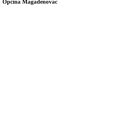
Općina Magadenovac
Školska 1
31542 Magadenovac
Hrvatska
email:
opcina.magadenovac@os.t-com.hr
Tel: +385 31 647 165
Tel: +385 31 647 170
Fax: +385 31 647 123
web: www.magadenovac.hr