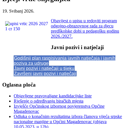
19. Svibanj 2026.
Obavijest o upisu u redoviti program
odgojno-obrazovnog rada za djecu
predškolske dobi u pedagošku godinu
2026./2027.
Javni pozivi i natječaji
Godišnji plan raspisivanja javnih natječaja i javnih
poziva za udruge
Javni pozivi i natječaji u tijeku
Završeni javni pozivi i natječaji
Oglasna ploča
Objavljene pravovaljane kandidacijske liste
Rješenje o određivanju biračkih mjesta
Izvješće Općinskog izbornog povjerenstva Općine
Magadenovac
Odluka o konačnim rezultatima izbora članova vijeća srpske
nacionalne manjine u Općini Magadenovac (objava
10.05.2023. u 12h)