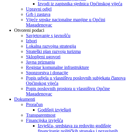
Izvodi iz zapisnika sjednica Općinskog vijeća
Upravni odjel
Grb i zastava
Vijeće srpske nacionalne manjine u Općini
Magadenovac
Otvoreni podaci
Savjetovanje s javnošću
Izbori
Lokalna razvojna strategija
Strateški plan razvoja turizma
Sklopljeni ugovori
Javna priznanja
Registar komunalne infrastrukture
Sponzorstva i donacije
Popis udjela u vlasništvu poslovnih subjekata članova
Općinskog vijeća
Popis poslovnih prostora u vlasništvu Općine
Magadenovac
Dokumenti
Proračun
Godišnji izvještaji
Transparentnost
Financijska izvješća
Izvješća- sredstava za redovito godišnje
financiranje političkih stranaka i nezavisnih