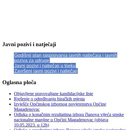
Javni pozivi i natječaji
Godišnji plan raspisivanja javnih natječaja i javnih
poziva za udruge
Javni pozivi i natječaji u tijeku
Završeni javni pozivi i natječaji
Oglasna ploča
Objavljene pravovaljane kandidacijske liste
Rješenje o određivanju biračkih mjesta
Izvješće Općinskog izbornog povjerenstva Općine
Magadenovac
Odluka o konačnim rezultatima izbora članova vijeća srpske
nacionalne manjine u Općini Magadenovac (objava
10.05.2023. u 12h)