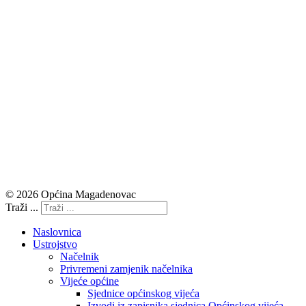
© 2026 Općina Magadenovac
Traži ...
Naslovnica
Ustrojstvo
Načelnik
Privremeni zamjenik načelnika
Vijeće općine
Sjednice općinskog vijeća
Izvodi iz zapisnika sjednica Općinskog vijeća