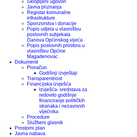
Sklopljeni ugovori
Javna priznanja
Registar komunalne
infrastrukture
Sponzorstva i donacije
Popis udjela u vlasništvu
poslovnih subjekata
članova Općinskog vijeća
Popis poslovnih prostora u
vlasništvu Općine
Magadenovac
Dokumenti
Proračun
Godišnji izvještaji
Transparentnost
Financijska izvješća
Izvješća- sredstava za
redovito godišnje
financiranje političkih
stranaka i nezavisnih
vijećnika
Procedure
Službeni glasnik
Prostorni plan
Javna nabava