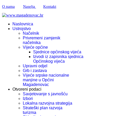
O nama
Naselja
Kontakt
Naslovnica
Ustrojstvo
Načelnik
Privremeni zamjenik
načelnika
Vijeće općine
Sjednice općinskog vijeća
Izvodi iz zapisnika sjednica
Općinskog vijeća
Upravni odjel
Grb i zastava
Vijeće srpske nacionalne
manjine u Općini
Magadenovac
Otvoreni podaci
Savjetovanje s javnošću
Izbori
Lokalna razvojna strategija
Strateški plan razvoja
turizma