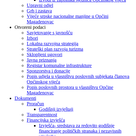
Upravni odjel
Grb i zastava
Vijeće srpske nacionalne manjine u Općini
Magadenovac
Otvoreni podaci
Savjetovanje s javnošću
Izbori
Lokalna razvojna strategija
Strateški plan razvoja turizma
Sklopljeni ugovori
Javna priznanja
Registar komunalne infrastrukture
Sponzorstva i donacije
Popis udjela u vlasništvu poslovnih subjekata članova
Općinskog vijeća
Popis poslovnih prostora u vlasništvu Općine
Magadenovac
Dokumenti
Proračun
Godišnji izvještaji
Transparentnost
Financijska izvješća
Izvješća- sredstava za redovito godišnje
financiranje političkih stranaka i nezavisnih