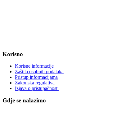
Radno vrijeme od ponedjeljka do petka od 7:30 do 15:30 sati
OIB: 47221079851
MB: 2680505
IBAN: HR8623400091857800008
Korisno
Korisne informacije
Zaštita osobnih podataka
Pristup informacijama
Zakonska regulativa
Izjava o pristupačnosti
Gdje se nalazimo