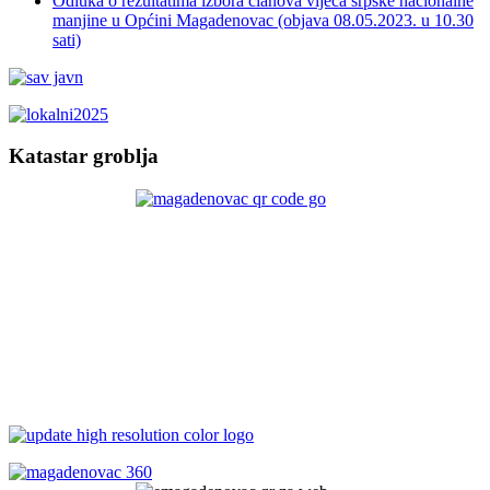
Odluka o rezultatima izbora članova vijeća srpske nacionalne
manjine u Općini Magadenovac (objava 08.05.2023. u 10.30
sati)
Katastar groblja