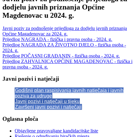
dodjelu javnih priznanja Općine
Magdenovac u 2024. g.
Javni poziv za podnošenje prijedloga za dodjelu javnih priznanja
Općine Magadenovac za 2024. g.
Prijedlog NAGRADA - fizička i pravna osoba - 2024. g.
Prijedlog NAGRADA ZA ŽIVOTNO DJELO - fizička osoba -
2024. g.
Prijedlog POČASNI GRAĐANIN - fizička osoba - 2024. g.
Prijedlog ZAHVALNICA OPĆINE MAGADENOVAC - fizička i
pravna osoba - 2024. g.
Javni pozivi i natječaji
Godišnji plan raspisivanja javnih natječaja i javnih
poziva za udruge
Javni pozivi i natječaji u tijeku
Završeni javni pozivi i natječaji
Oglasna ploča
Objavljene pravovaljane kandidacijske liste
Rješenje o određivanju biračkih mjesta