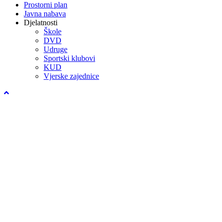
Prostorni plan
Javna nabava
Djelatnosti
Škole
DVD
Udruge
Sportski klubovi
KUD
Vjerske zajednice