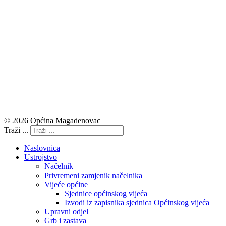
© 2026 Općina Magadenovac
Traži ...
Naslovnica
Ustrojstvo
Načelnik
Privremeni zamjenik načelnika
Vijeće općine
Sjednice općinskog vijeća
Izvodi iz zapisnika sjednica Općinskog vijeća
Upravni odjel
Grb i zastava