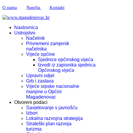
O nama
Naselja
Kontakt
Naslovnica
Ustrojstvo
Načelnik
Privremeni zamjenik
načelnika
Vijeće općine
Sjednice općinskog vijeća
Izvodi iz zapisnika sjednica
Općinskog vijeća
Upravni odjel
Grb i zastava
Vijeće srpske nacionalne
manjine u Općini
Magadenovac
Otvoreni podaci
Savjetovanje s javnošću
Izbori
Lokalna razvojna strategija
Strateški plan razvoja
turizma