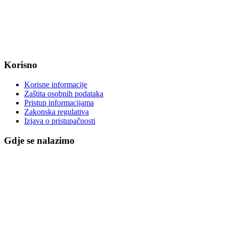
OIB: 47221079851
MB: 2680505
IBAN: HR8623400091857800008
Korisno
Korisne informacije
Zaštita osobnih podataka
Pristup informacijama
Zakonska regulativa
Izjava o pristupačnosti
Gdje se nalazimo