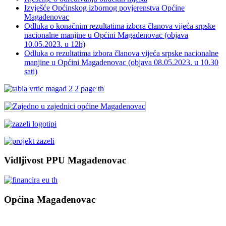
Izvješće Općinskog izbornog povjerenstva Općine
Magadenovac
Odluka o konačnim rezultatima izbora članova vijeća srpske
nacionalne manjine u Općini Magadenovac (objava
10.05.2023. u 12h)
Odluka o rezultatima izbora članova vijeća srpske nacionalne
manjine u Općini Magadenovac (objava 08.05.2023. u 10.30
sati)
Vidljivost PPU Magadenovac
Općina Magadenovac