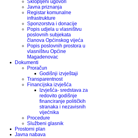
Sklopljeni ugovori
Javna priznanja
Registar komunalne
infrastrukture
Sponzorstva i donacije
Popis udjela u vlasništvu
poslovnih subjekata
članova Općinskog vijeća
Popis poslovnih prostora u
vlasništvu Općine
Magadenovac
Dokumenti
Proračun
Godišnji izvještaji
Transparentnost
Financijska izvješća
Izvješća- sredstava za
redovito godišnje
financiranje političkih
stranaka i nezavisnih
vijećnika
Procedure
Službeni glasnik
Prostorni plan
Javna nabava