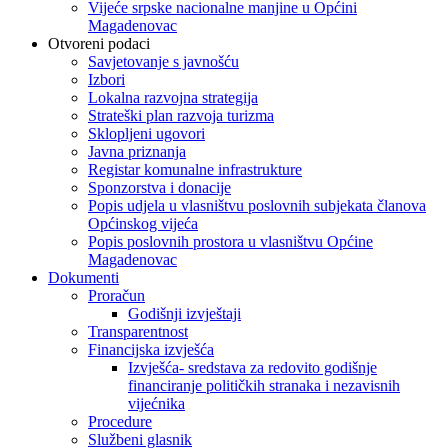
Vijeće srpske nacionalne manjine u Općini
Magadenovac
Otvoreni podaci
Savjetovanje s javnošću
Izbori
Lokalna razvojna strategija
Strateški plan razvoja turizma
Sklopljeni ugovori
Javna priznanja
Registar komunalne infrastrukture
Sponzorstva i donacije
Popis udjela u vlasništvu poslovnih subjekata članova
Općinskog vijeća
Popis poslovnih prostora u vlasništvu Općine
Magadenovac
Dokumenti
Proračun
Godišnji izvještaji
Transparentnost
Financijska izvješća
Izvješća- sredstava za redovito godišnje
financiranje političkih stranaka i nezavisnih
vijećnika
Procedure
Službeni glasnik