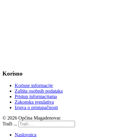
web: www.magadenovac.hr
Radno vrijeme od ponedjeljka do petka od 7:30 do 15:30 sati
OIB: 47221079851
MB: 2680505
IBAN: HR8623400091857800008
Korisno
Korisne informacije
Zaštita osobnih podataka
Pristup informacijama
Zakonska regulativa
Izjava o pristupačnosti
© 2026 Općina Magadenovac
Traži ...
Naslovnica