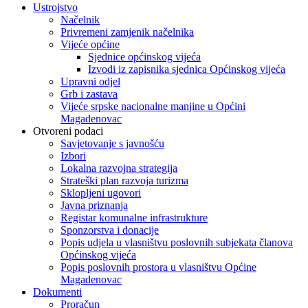
Ustrojstvo
Načelnik
Privremeni zamjenik načelnika
Vijeće općine
Sjednice općinskog vijeća
Izvodi iz zapisnika sjednica Općinskog vijeća
Upravni odjel
Grb i zastava
Vijeće srpske nacionalne manjine u Općini
Magadenovac
Otvoreni podaci
Savjetovanje s javnošću
Izbori
Lokalna razvojna strategija
Strateški plan razvoja turizma
Sklopljeni ugovori
Javna priznanja
Registar komunalne infrastrukture
Sponzorstva i donacije
Popis udjela u vlasništvu poslovnih subjekata članova
Općinskog vijeća
Popis poslovnih prostora u vlasništvu Općine
Magadenovac
Dokumenti
Proračun