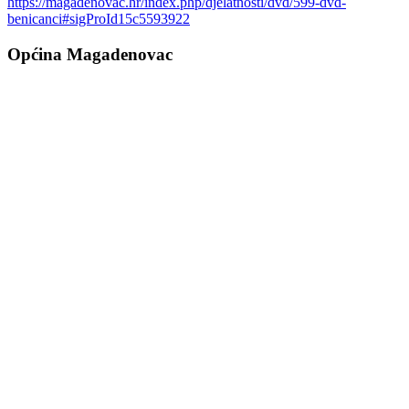
https://magadenovac.hr/index.php/djelatnosti/dvd/599-dvd-
benicanci#sigProId15c5593922
Općina Magadenovac
Školska 1
31542 Magadenovac
Hrvatska
email:
opcina.magadenovac@os.t-com.hr
Tel: +385 31 647 165
Tel: +385 31 647 170
Fax: +385 31 647 123