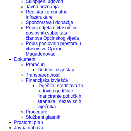
Sklopljeni ugovori
Javna priznanja
Registar komunalne
infrastrukture
Sponzorstva i donacije
Popis udjela u vlasništvu
poslovnih subjekata
članova Općinskog vijeća
Popis poslovnih prostora u
vlasništvu Općine
Magadenovac
Dokumenti
Proračun
Godišnji izvještaji
Transparentnost
Financijska izvješća
Izvješća- sredstava za
redovito godišnje
financiranje političkih
stranaka i nezavisnih
vijećnika
Procedure
Službeni glasnik
Prostorni plan
Javna nabava