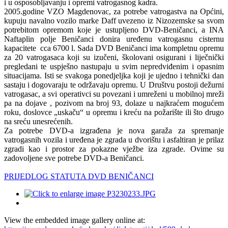
i u osposobljavanju i opremi vatrogasnog kadra.
2005.godine VZO Magdenovac, za potrebe vatrogastva na Općini,
kupuju navalno vozilo marke Daff uvezeno iz Nizozemske sa svom
potrebitom opremom koje je ustupljeno DVD-Beničanci, a INA
Naftaplin polje Beničanci donira uređenu vatrogasnu cisternu
kapacitete cca 6700 l. Sada DVD Beničanci ima kompletnu opremu
za 20 vatrogasaca koji su izučeni, školovani osigurani i liječnički
pregledani te uspješno nastupaju u svim nepredviđenim i opasnim
situacijama. Isti se svakoga ponedjeljka koji je ujedno i tehnički dan
sastaju i dogovaraju te održavaju opremu. U Društvu postoji dežurni
vatrogasac, a svi operativci su povezani i umreženi u mobilnoj mreži
pa na dojave , pozivom na broj 93, dolaze u najkraćem mogućem
roku, doslovce „uskaču“ u opremu i kreću na požarište ili što drugo
na sreću unesrećenih.
Za potrebe DVD-a izgrađena je nova garaža za spremanje
vatrogasnih vozila i uređena je zgrada u dvorištu i asfaltiran je prilaz
zgradi kao i prostor za pokazne vježbe iza zgrade. Ovime su
zadovoljene sve potrebe DVD-a Beničanci.
PRIJEDLOG STATUTA DVD BENIČANCI
View the embedded image gallery online at: