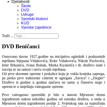
Djelatnosti
Škole
DVD
Udruge
Sportski klubovi
KUD
Vjerske zajednice
Traži ...
DVD Beničanci
Osnovano davne 1927.godine na inicijativu uglednih i poduzetnih
mještana Stjepana Vidakovića, Roke Vidakovića, Nikole Pavlovića,
Imre Brkanića, Ivana Bohak, Marka Kusturića i dr. društvo raste i
razvija se na radost i sreću svojih mještana.
Od prve skromne opreme i prskalice koju je vukla konjska zaprega,
pa preko prve traktorske cisterne te agregata „Savica“ i „Ziegler“
Društvo iz godine u godinu ojačava ne samo u članstvu nego i
opremi te u smještaju vatrogasne opreme.
Prvo vatrogasno spremište je bilo u starom Mjesnom domu
izgrađenom nakon nekoliko godina od osnutka društva, a onda u
Mjesnom domu izgrađenom poslije 2. Svjetskog rata za najnužniju