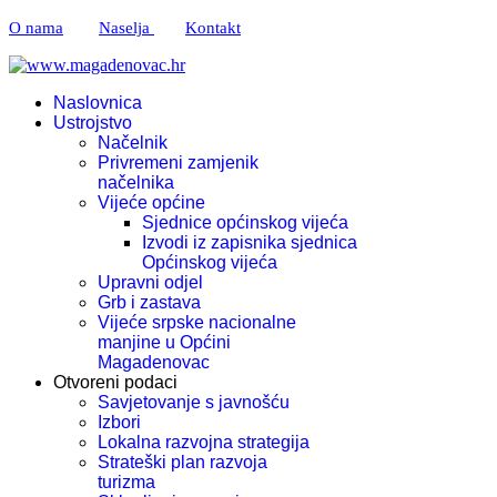
O nama
Naselja
Kontakt
Naslovnica
Ustrojstvo
Načelnik
Privremeni zamjenik
načelnika
Vijeće općine
Sjednice općinskog vijeća
Izvodi iz zapisnika sjednica
Općinskog vijeća
Upravni odjel
Grb i zastava
Vijeće srpske nacionalne
manjine u Općini
Magadenovac
Otvoreni podaci
Savjetovanje s javnošću
Izbori
Lokalna razvojna strategija
Strateški plan razvoja
turizma