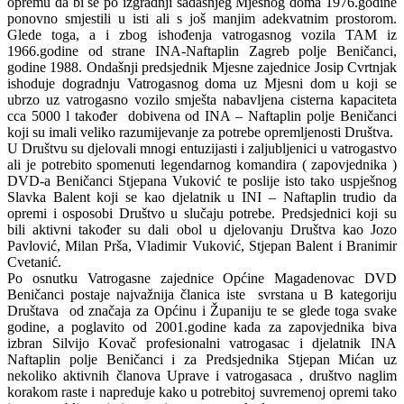
opremu da bi se po izgradnji sadašnjeg Mjesnog doma 1976.godine
ponovno smjestili u isti ali s još manjim adekvatnim prostorom.
Glede toga, a i zbog ishođenja vatrogasnog vozila TAM iz
1966.godine od strane INA-Naftaplin Zagreb polje Beničanci,
godine 1988. Ondašnji predsjednik Mjesne zajednice Josip Cvrtnjak
ishoduje dogradnju Vatrogasnog doma uz Mjesni dom u koji se
ubrzo uz vatrogasno vozilo smješta nabavljena cisterna kapaciteta
cca 5000 l također dobivena od INA – Naftaplin polje Beničanci
koji su imali veliko razumijevanje za potrebe opremljenosti Društva.
U Društvu su djelovali mnogi entuzijasti i zaljubljenici u vatrogastvo
ali je potrebito spomenuti legendarnog komandira ( zapovjednika )
DVD-a Beničanci Stjepana Vuković te poslije isto tako uspješnog
Slavka Balent koji se kao djelatnik u INI – Naftaplin trudio da
opremi i osposobi Društvo u slučaju potrebe. Predsjednici koji su
bili aktivni također su dali obol u djelovanju Društva kao Jozo
Pavlović, Milan Prša, Vladimir Vuković, Stjepan Balent i Branimir
Cvetanić.
Po osnutku Vatrogasne zajednice Općine Magadenovac DVD
Beničanci postaje najvažnija članica iste svrstana u B kategoriju
Društava od značaja za Općinu i Županiju te se glede toga svake
godine, a poglavito od 2001.godine kada za zapovjednika biva
izbran Silvijo Kovač profesionalni vatrogasac i djelatnik INA
Naftaplin polje Beničanci i za Predsjednika Stjepan Mićan uz
nekoliko aktivnih članova Uprave i vatrogasaca , društvo naglim
korakom raste i napreduje kako u potrebitoj suvremenoj opremi tako