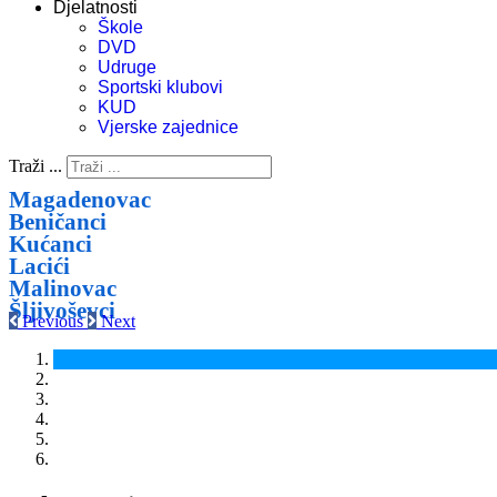
Djelatnosti
Škole
DVD
Udruge
Sportski klubovi
KUD
Vjerske zajednice
Traži ...
Magadenovac
Beničanci
Kućanci
Lacići
Malinovac
Šljivoševci
Previous
Next