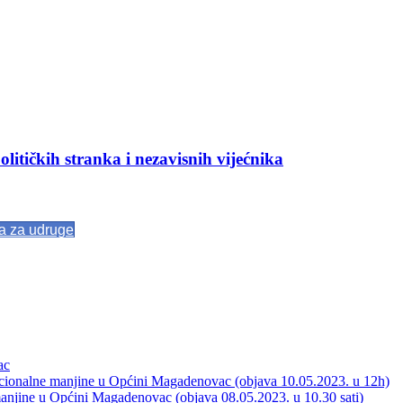
olitičkih stranka i nezavisnih vijećnika
va za udruge
ac
acionalne manjine u Općini Magadenovac (objava 10.05.2023. u 12h)
manjine u Općini Magadenovac (objava 08.05.2023. u 10.30 sati)