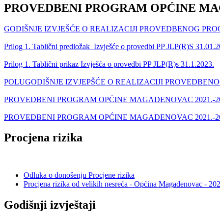
PROVEDBENI PROGRAM OPĆINE MAG
GODIŠNJE IZVJEŠĆE O REALIZACIJI PROVEDBENOG PRO
Prilog 1. Tablični predložak_Izvješće o provedbi PP JLP(R)S 31.01.
Prilog 1. Tablični prikaz Izvješća o provedbi PP JLP(R)s 31.1.2023.
POLUGODIŠNJE IZVJEPŠĆE O REALIZACIJI PROVEDBENO
PROVEDBENI PROGRAM OPĆINE MAGADENOVAC 2021.-20
PROVEDBENI PROGRAM OPĆINE MAGADENOVAC 2021.-20
Procjena rizika
Odluka o donošenju Procjene rizika
Procjena rizika od velikih nesreća - Općina Magadenovac - 20
Godišnji izvještaji