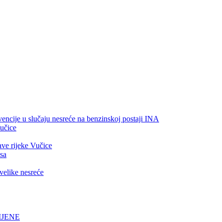
vencije u slučaju nesreće na benzinskoj postaji INA
Vučice
ave rijeke Vučice
esa
velike nesreće
MJENE