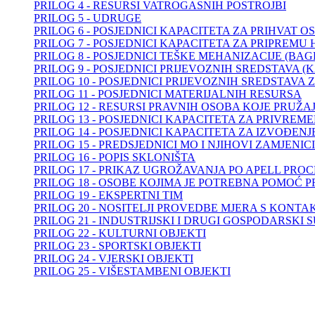
PRILOG 4 - RESURSI VATROGASNIH POSTROJBI
PRILOG 5 - UDRUGE
PRILOG 6 - POSJEDNICI KAPACITETA ZA PRIHVAT 
PRILOG 7 - POSJEDNICI KAPACITETA ZA PRIPREMU
PRILOG 8 - POSJEDNICI TEŠKE MEHANIZACIJE (BAG
PRILOG 9 - POSJEDNICI PRIJEVOZNIH SREDSTAVA (
PRILOG 10 - POSJEDNICI PRIJEVOZNIH SREDSTAVA 
PRILOG 11 - POSJEDNICI MATERIJALNIH RESURSA
PRILOG 12 - RESURSI PRAVNIH OSOBA KOJE PRUŽ
PRILOG 13 - POSJEDNICI KAPACITETA ZA PRIVRE
PRILOG 14 - POSJEDNICI KAPACITETA ZA IZVOĐE
PRILOG 15 - PREDSJEDNICI MO I NJIHOVI ZAMJENICI
PRILOG 16 - POPIS SKLONIŠTA
PRILOG 17 - PRIKAZ UGROŽAVANJA PO APELL PRO
PRILOG 18 - OSOBE KOJIMA JE POTREBNA POMOĆ P
PRILOG 19 - EKSPERTNI TIM
PRILOG 20 - NOSITELJI PROVEDBE MJERA S KONTA
PRILOG 21 - INDUSTRIJSKI I DRUGI GOSPODARSKI 
PRILOG 22 - KULTURNI OBJEKTI
PRILOG 23 - SPORTSKI OBJEKTI
PRILOG 24 - VJERSKI OBJEKTI
PRILOG 25 - VIŠESTAMBENI OBJEKTI