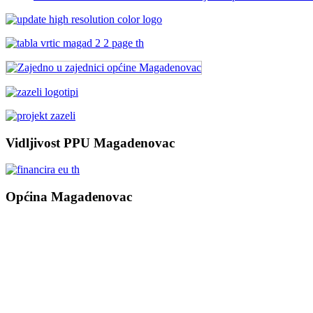
Vidljivost PPU Magadenovac
Općina Magadenovac
Školska 1
31542 Magadenovac
Hrvatska