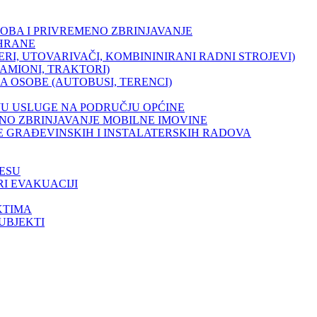
OSOBA I PRIVREMENO ZBRINJAVANJE
 HRANE
ERI, UTOVARIVAČI, KOMBININIRANI RADNI STROJEVI)
KAMIONI, TRAKTORI)
ZA OSOBE (AUTOBUSI, TERENCI)
AJU USLUGE NA PODRUČJU OPĆINE
MENO ZBRINJAVANJE MOBILNE IMOVINE
NJE GRAĐEVINSKIH I INSTALATERSKIH RADOVA
CESU
RI EVAKUACIJI
KTIMA
SUBJEKTI