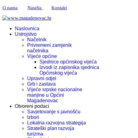
O nama
Naselja
Kontakt
Naslovnica
Ustrojstvo
Načelnik
Privremeni zamjenik
načelnika
Vijeće općine
Sjednice općinskog vijeća
Izvodi iz zapisnika sjednica
Općinskog vijeća
Upravni odjel
Grb i zastava
Vijeće srpske nacionalne
manjine u Općini
Magadenovac
Otvoreni podaci
Savjetovanje s javnošću
Izbori
Lokalna razvojna strategija
Strateški plan razvoja
turizma