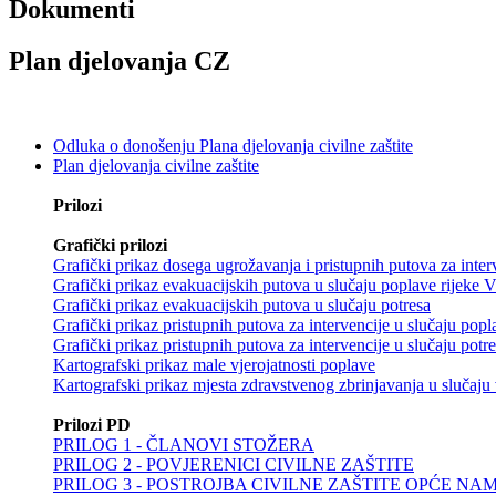
Dokumenti
Plan djelovanja CZ
Odluka o donošenju Plana djelovanja civilne zaštite
Plan djelovanja civilne zaštite
Prilozi
Grafički prilozi
Grafički prikaz dosega ugrožavanja i pristupnih putova za inter
Grafički prikaz evakuacijskih putova u slučaju poplave rijeke 
Grafički prikaz evakuacijskih putova u slučaju potresa
Grafički prikaz pristupnih putova za intervencije u slučaju popl
Grafički prikaz pristupnih putova za intervencije u slučaju potr
Kartografski prikaz male vjerojatnosti poplave
Kartografski prikaz mjesta zdravstvenog zbrinjavanja u slučaju 
Prilozi PD
PRILOG 1 - ČLANOVI STOŽERA
PRILOG 2 - POVJERENICI CIVILNE ZAŠTITE
PRILOG 3 - POSTROJBA CIVILNE ZAŠTITE OPĆE NA