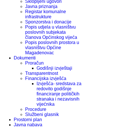
Sklopljeni ugovori
Javna priznanja
Registar komunalne
infrastrukture
Sponzorstva i donacije
Popis udjela u vlasništvu
poslovnih subjekata
članova Općinskog vijeća
Popis poslovnih prostora u
vlasništvu Općine
Magadenovac
Dokumenti
Proračun
Godišnji izvještaji
Transparentnost
Financijska izvješća
Izvješća- sredstava za
redovito godišnje
financiranje političkih
stranaka i nezavisnih
vijećnika
Procedure
Službeni glasnik
Prostorni plan
Javna nabava