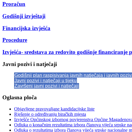
Proračun
Godišnji izvještaji
Financijska izvješća
Procedure
Izvješća- sredstava za redovito godišnje financiranje p
Javni pozivi i natječaji
Godišnji plan raspisivanja javnih natječaja i javnih pozi
Javni pozivi i natječaji u tijeku
Završeni javni pozivi i natječaji
Oglasna ploča
Objavljene pravovaljane kandidacijske liste
Rješenje o određivanju biračkih mjesta
Izvješće Općinskog izbornog povjerenstva Općine Magadenov
Odluka o konačnim rezultatima izbora članova vijeća srpske n
Odluka o rezultatima izbora članova vijeća srpske nacionalne 